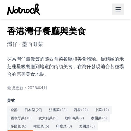
香港灣仔餐廳與美食
精選活動
博客文章
灣仔 · 墨西哥菜
約會好去處
探索灣仔最優質的墨西哥菜餐廳和美食體驗。從精緻的米
芝蓮星級餐廳到地道的街頭美食，在灣仔發現適合各種場
美食佳餚
合的完美美食地點。
品酒
最後更新：2026年4月
咖啡廳
菜式
運動
全部
日本菜
(
27
)
法國菜
(
23
)
西餐
(
22
)
中菜
(
12
)
西班牙菜
(
10
)
意大利菜
(
9
)
地中海菜
(
7
)
泰國菜
(
6
)
藝術文化
多國菜
(
6
)
韓國菜
(
5
)
印度菜
(
3
)
美國菜
(
3
)