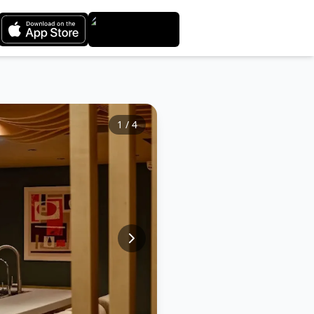
1
/
4