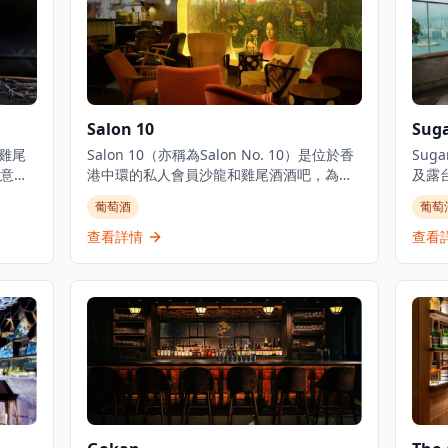
Salon 10
Sug
的雞尾
Salon 10（亦稱為Salon No. 10）是位於香
Sug
意雞
港中環的私人會員沙龍和雞尾酒酒吧，為創
及露
與傳
意專業人士、鑑賞家、國際企業家和有品味
的社
葡萄酒
葡萄
特色
的人士提供聚會場所。該場所以「好奇心、
雞尾
精華
自發性和想像力的沙龍」為理念，讓客人可
香港
查看詳情
查看
ary
以「在門口卸下盔甲，展現真實脆弱的自
圍和
尾酒
己」。空間設有獨特的圓形艙門式入口，猶
夜，
視為
如「中世紀現代洞穴」，設有多個座位區
古城
優質
域，包括俯瞰亞畢諾道的熱門窗邊角落。
酒體
遊
Salon 10逢星期三至六晚上7時至凌晨2時營
業，舉辦各種活動，包括現場音樂、DJ、舞
蹈表演和魔術表演，同時提供雞尾酒和分享
菜式 。場所保持低照明以營造舒適親密的氛
圍，被譽為香港最時髦的酒吧之一 。