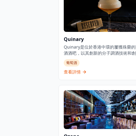
Quinary
Quinary是位於香港中環的屢獲殊榮
酒酒吧，以其創新的分子調酒技術和創
尾酒製作方法而聞名。酒吧將科學技術
葡萄酒
統調酒相結合，創造獨特的飲酒體驗，
雞尾酒融合了液氮、可食用薄膜和芳香
查看詳情
等元素。在專業調酒師的帶領下，Quin
在精緻現代的環境中提供經典和前衛雞
的豐富菜單。該酒吧獲得國際認可，被
亞洲頂級雞尾酒目的地之一，吸引尋求
手工雞尾酒和高端飲酒體驗的本地人和
客。