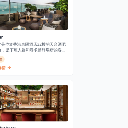
ar
ar是位於香港東隅酒店32樓的天台酒吧
台，是下班人群和尋求僻靜場所的客人
區熱點。這個天台綠洲提供大膽原創的
酒
酒，被形容為不僅僅是一個場所，更是
國際化精神的象徵。酒吧擁有優美的氛
詳情
露台座位，營業時間為下午5:30至午
是晚間飲酒的熱門目的地。Sugar在太
這個繁榮地區提供精緻的天台用餐和飲
驗。