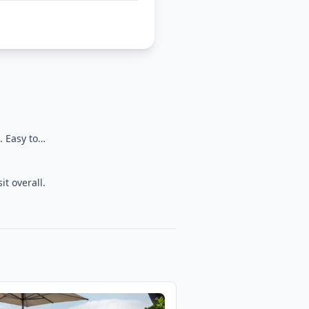
. Easy to…
t overall.