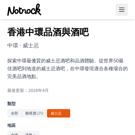
香港中環品酒與酒吧
精選活動
博客文章
中環 · 威士忌
約會好去處
探索中環最優質的威士忌酒吧和品酒體驗。從世界50最
佳酒吧到地道的威士忌酒吧，在中環發現適合各種場合的
美食佳餚
完美品酒地點。
品酒
最後更新：2026年4月
咖啡廳
類型
運動
全部
雞尾酒
(
25
)
威士忌
(
1
)
藝術文化
地區
全港
港島