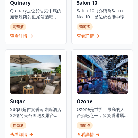
Quinary
Salon 10
Quinary是位於香港中環的
Salon 10（亦稱為Salon
屢獲殊榮的雞尾酒酒吧，
No. 10）是位於香港中環
以其創新的分子調酒技術
的私人會員沙龍和雞尾酒
葡萄酒
葡萄酒
和創意雞尾酒製作方法而
酒吧，為創意專業人士、
聞名。酒吧將科學技術與
鑑賞家、國際企業家和有
查看詳情
查看詳情
傳統調酒相結合，創造獨
品味的人士提供聚會場
特的飲酒體驗，特色雞尾
所。該場所以「好奇心、
酒融合了液氮、可食用薄
自發性和想像力的沙龍」
膜和芳香精華等元素。在
為理念，讓客人可以「在
專業調酒師的帶領下，
門口卸下盔甲，展現真實
Quinary在精緻現代的環境
脆弱的自己」。空間設有
中提供經典和前衛雞尾酒
獨特的圓形艙門式入口，
的豐富菜單。該酒吧獲得
猶如「中世紀現代洞
國際認可，被視為亞洲頂
穴」，設有多個座位區
級雞尾酒目的地之一，吸
域，包括俯瞰亞畢諾道的
Sugar
Ozone
引尋求優質手工雞尾酒和
熱門窗邊角落。Salon 10
高端飲酒體驗的本地人和
Sugar是位於香港東隅酒店
逢星期三至六晚上7時至凌
Ozone是世界上最高的天
遊客。
32樓的天台酒吧及露台，
晨2時營業，舉辦各種活
台酒吧之一，位於香港麗
是下班人群和尋求僻靜場
動，包括現場音樂、DJ、
思卡爾頓酒店環球貿易廣
葡萄酒
葡萄酒
所的客人的社區熱點。這
舞蹈表演和魔術表演，同
場118樓。這間著名的酒吧
個天台綠洲提供大膽原創
時提供雞尾酒和分享菜式
位於海拔480米的驚人高
查看詳情
查看詳情