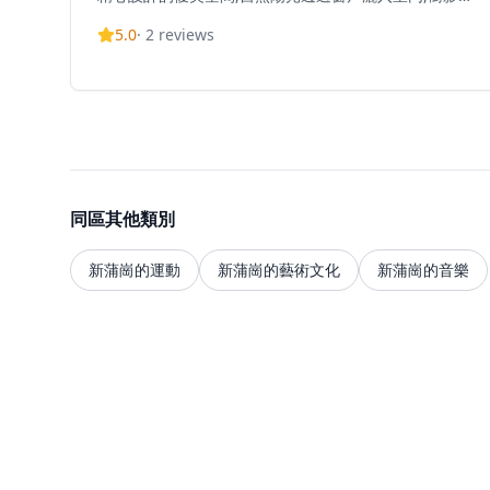
娑,營造舒適放鬆的氛圍。室內設計簡約精緻,座位有限但
5.0
·
2
reviews
環境溫馨。咖啡店主打西式料理,招牌菜式包括以傳統方
法製作的意大利蛋黃醬意粉,採用日本雞蛋和芝士醬汁,配
以兩種不同的煙肉;濃郁蝦醬燴飯,米飯煮得軟硬適中;以
及備受推薦的鴨肝燴飯。甜品方面,必試巴斯克芝士蛋糕,
含有香草籽,餡料濃郁幼滑而不會過甜;以及茉莉綠茶卷蛋
糕,質地鬆軟,茉莉綠茶配青提子的組合清新怡人。咖啡店
亦提供特色咖啡飲品,包括柚子特濃咖啡湯力和Dirty咖
啡。午餐套餐享有飲品折扣優惠,著重優質食材,為顧客提
供悠閒的用餐體驗,適合早午餐和下午茶。
同區其他類別
新蒲崗的運動
新蒲崗的藝術文化
新蒲崗的音樂