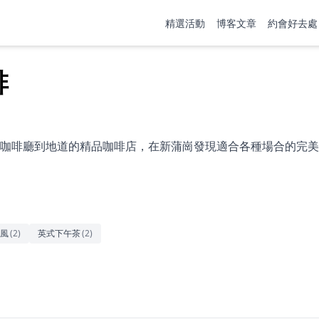
精選活動
博客文章
約會好去處
啡
咖啡廳到地道的精品咖啡店，在新蒲崗發現適合各種場合的完美
風
(
2
)
英式下午茶
(
2
)