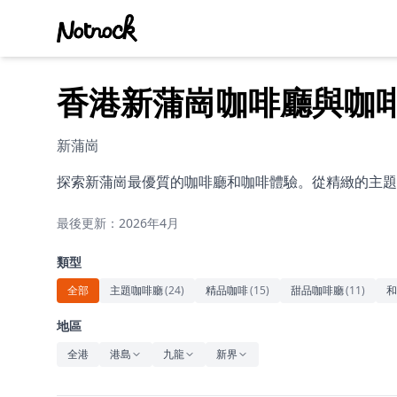
香港新蒲崗咖啡廳與咖
新蒲崗
探索新蒲崗最優質的咖啡廳和咖啡體驗。從精緻的主題
最後更新：2026年4月
類型
全部
主題咖啡廳
(
24
)
精品咖啡
(
15
)
甜品咖啡廳
(
11
)
和
地區
全港
港島
九龍
新界