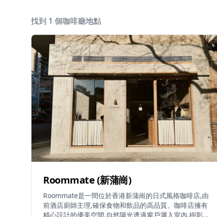
找到 1 個咖啡廳地點
Roommate (新蒲崗)
Roommate是一間位於香港新蒲崗的日式風格咖啡店,由
前酒店廚師主理,確保食物和飲品的高品質。咖啡店擁有
精心設計的優美空間,自然陽光透過窗戶灑入室內,樹影婆