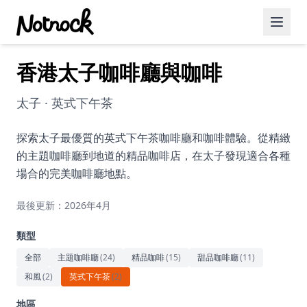
香港太子咖啡廳與咖啡
精選活動
博客文章
太子 · 英式下午茶
約會好去處
探索太子最優質的英式下午茶咖啡廳和咖啡體驗。從精緻
的主題咖啡廳到地道的精品咖啡店，在太子發現適合各種
美食佳餚
場合的完美咖啡廳地點。
品酒
最後更新：2026年4月
咖啡廳
類型
運動
全部
主題咖啡廳
(
24
)
精品咖啡
(
15
)
甜品咖啡廳
(
11
)
和風
(
2
)
英式下午茶
(
2
)
藝術文化
地區