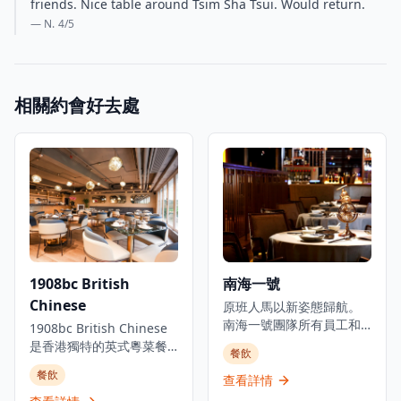
friends. Nice table around Tsim Sha Tsui. Would return.
— N.
4
/5
相關約會好去處
1908bc British
南海一號
Chinese
原班人馬以新姿態歸航。
南海一號團隊所有員工和
1908bc British Chinese
廚師原班人馬已完成馬六
是香港獨特的英式粵菜餐
餐飲
甲之旅並重返崗位，以新
廳，結合了來自香港頂級
餐飲
面貌為您呈獻經典及全新
查看詳情
餐廳超過100年的粵菜烹飪
菜式。位於iSquare國際廣
經驗。餐廳名稱