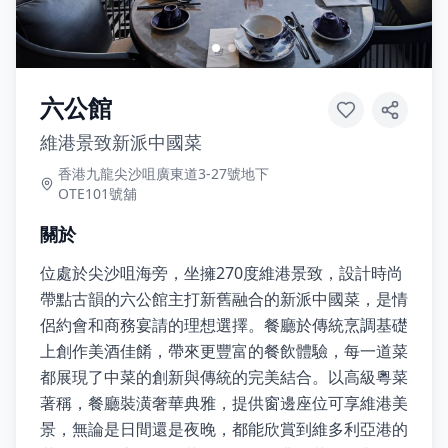
六公館
維港景致新派中國菜
香港九龍尖沙咀廣東道3-27號地下
OTE101號舖
關於
位處於尖沙咀海旁，坐擁270度維港景致，設計時尚
帶點古韻的六公館主打新舊融合的新派中國菜，是情
侶約會和商務宴請的理想選擇。餐廳於傳統烹調基礎
上創作美酒佳餚，帶來更豐富的餐飲體驗，每一道菜
都展現了中菜的創新與傳統的完美結合。以高級粵菜
著稱，餐廳裝潢奢華典雅，提供窗邊座位可享維港美
景，無論是日間還是夜晚，都能欣賞到維多利亞港的