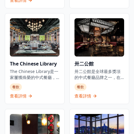
查看詳情
場30樓的高級粵菜餐廳，
「1908bc」源於英國第一
提供點心、婚禮菜單、魚
家中餐廳成立的年份。這
翅鮑魚餐、鹿兒島和牛、
家餐廳提供英式與中式烹
雞尾酒及素食選擇。餐廳
飪傳統的獨特融合，招牌
坐擁維多利亞港的壯麗景
菜包括香酥鴨跟薄餅、蝦
色，為用餐體驗增添無與
多士配甜辣醬、蜜汁排
倫比的視覺享受。南海一
骨，以及著名的1908BC魚
號以傳統粵菜精髓為基
薯條配豌豆泥和咖喱醬。
礎，結合現代烹飪技藝，
餐廳位於上環賓咸街The
創造出既保留傳統風味又
Pemberton 5樓，提供堂
The Chinese Library
卅二公館
具創新元素的精緻菜式。
食和外送服務。
餐廳的點心製作精細，選
The Chinese Library是一
卅二公館是全球最多獎項
用上等食材，每一道點心
家屢獲殊榮的中式餐廳，
的中式餐廳品牌之一，在
都展現了粵式點心的精緻
位於香港中環大館歷史悠
香港提供世界級的中式料
餐飲
餐飲
工藝。婚禮菜單經過精心
久的前警察總部頂層。餐
理和雞尾酒。餐廳以紐約
設計，適合各種慶祝場
廳在殖民地優雅環境中提
市莫特街32號命名——這
查看詳情
查看詳情
合，從小型家庭聚會到大
供香港人喜愛的中式菜
是該市第一家中式便利店
型婚宴都能完美應對。餐
餚，從粤菜到潮州菜，從
的地址，可追溯至1891年
廳還特別提供優質的魚翅
川菜到上海菜。以現代點
——代表了對傳統中式用
鮑魚套餐，選用頂級食
心和傳統中式料理聞名，
餐的現代詮釋。自2014年
材，呈現粵菜的精華。此
餐廳提供早午餐、午餐和
在香港開業以來，這個創
外，餐廳引進的鹿兒島和
晚餐，設有高級用餐室和
新概念以其當代中式料理