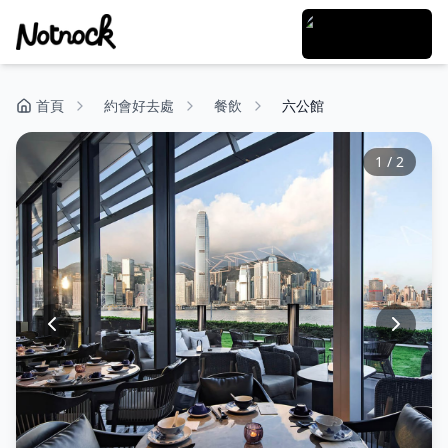
首頁
約會好去處
餐飲
六公館
1
/
2