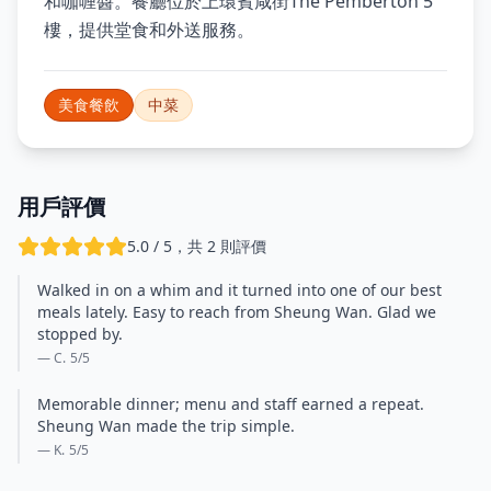
和咖喱醬。餐廳位於上環賓咸街The Pemberton 5
樓，提供堂食和外送服務。
美食餐飲
中菜
用戶評價
5.0 / 5，共 2 則評價
Walked in on a whim and it turned into one of our best
meals lately. Easy to reach from Sheung Wan. Glad we
stopped by.
— C.
5
/5
Memorable dinner; menu and staff earned a repeat.
Sheung Wan made the trip simple.
— K.
5
/5