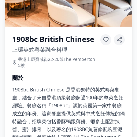
1908bc British Chinese
上環英式粵菜融合料理
香港上環賓咸街22-26號The Pemberton
5樓
關於
1908bc British Chinese 是香港獨特的英式粵菜餐
廳，結合了來自香港頂級餐廳超過100年的粵菜烹飪
經驗。餐廳名稱「1908bc」源於英國第一家中餐廳
成立的年份。這家餐廳提供英式與中式烹飪傳統的獨
特融合，招牌菜包括香酥鴨跟薄餅、蝦多士配甜辣
醬、蜜汁排骨，以及著名的1908BC魚薯條配豌豆泥