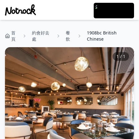
首
約會好去
餐
1908bc British
頁
處
飲
Chinese
1
/
1