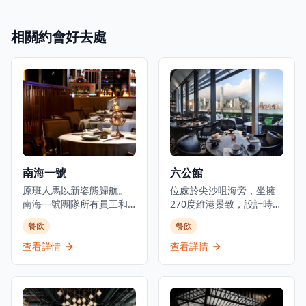
相關約會好去處
南海一號
六公館
原班人馬以新姿態歸航。
位處於尖沙咀海旁，坐擁
南海一號團隊所有員工和
270度維港景致，設計時尚
廚師原班人馬已完成馬六
帶點古韻的六公館主打新
餐飲
餐飲
甲之旅並重返崗位，以新
舊融合的新派中國菜，是
面貌為您呈獻經典及全新
情侶約會和商務宴請的理
查看詳情
查看詳情
菜式。位於iSquare國際廣
想選擇。餐廳於傳統烹調
場30樓的高級粵菜餐廳，
基礎上創作美酒佳餚，帶
提供點心、婚禮菜單、魚
來更豐富的餐飲體驗，每
翅鮑魚餐、鹿兒島和牛、
一道菜都展現了中菜的創