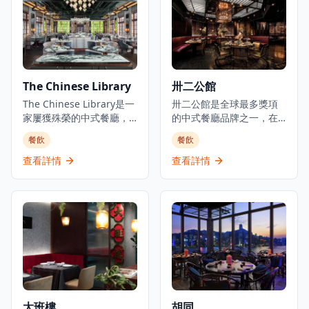
雞尾酒及素食選擇。餐廳
新與傳統的完美結合。以
坐擁維多利亞港的壯麗景
高級粵菜著稱，餐廳裝潢
色，為用餐體驗增添無與
奢華典雅，提供窗邊座位
倫比的視覺享受。南海一
可享維港美景，無論是日
號以傳統粵菜精髓為基
間還是夜晚，都能欣賞到
礎，結合現代烹飪技藝，
維多利亞港的壯麗景色。
The Chinese Library
卅二公館
創造出既保留傳統風味又
六公館的菜單融合了經典
具創新元素的精緻菜式。
The Chinese Library是一
粵菜精髓與現代創意，選
卅二公館是全球最多獎項
餐廳的點心製作精細，選
家屢獲殊榮的中式餐廳，
用優質食材，由經驗豐富
的中式餐廳品牌之一，在
用上等食材，每一道點心
位於香港中環大館歷史悠
的廚師團隊精心烹製。無
香港提供世界級的中式料
餐飲
餐飲
都展現了粵式點心的精緻
久的前警察總部頂層。餐
論是想要享受浪漫晚餐還
理和雞尾酒。餐廳以紐約
工藝。婚禮菜單經過精心
廳在殖民地優雅環境中提
是慶祝特殊場合，六公館
市莫特街32號命名——這
查看詳情
查看詳情
設計，適合各種慶祝場
供香港人喜愛的中式菜
都能提供難忘的用餐體
是該市第一家中式便利店
合，從小型家庭聚會到大
餚，從粤菜到潮州菜，從
驗，讓客人在欣賞維港美
的地址，可追溯至1891年
型婚宴都能完美應對。餐
川菜到上海菜。以現代點
景的同時，品味精緻的中
——代表了對傳統中式用
廳還特別提供優質的魚翅
心和傳統中式料理聞名，
式美食。
餐的現代詮釋。自2014年
鮑魚套餐，選用頂級食
餐廳提供早午餐、午餐和
在香港開業以來，這個創
材，呈現粵菜的精華。此
晚餐，設有高級用餐室和
新概念以其當代中式料理
外，餐廳引進的鹿兒島和
可俯瞰庭院的露台座位。
方式改變了精緻餐飲。餐
牛品質卓越，經過專業烹
每道點心和菜餚都精心製
廳被廣泛認為提供「香港
調，肉質鮮嫩多汁。餐廳
作，根植於傳統但以現代
最佳北京烤鴨」，並採用
的雞尾酒選擇豐富，由專
風格重新詮釋。
最優質的食材，從新鮮海
大班樓
胡同