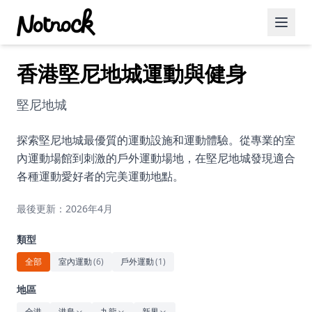
香港堅尼地城運動與健身
精選活動
博客文章
堅尼地城
約會好去處
探索堅尼地城最優質的運動設施和運動體驗。從專業的室
內運動場館到刺激的戶外運動場地，在堅尼地城發現適合
美食佳餚
各種運動愛好者的完美運動地點。
品酒
最後更新：2026年4月
咖啡廳
類型
運動
全部
室內運動
(
6
)
戶外運動
(
1
)
藝術文化
地區
全港
港島
九龍
新界