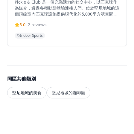
Pickle & Club 是一個充滿活力的社交中心，以匹克球作
為媒介，透過各種動態體驗連接人們。位於堅尼地城的這
個頂級室內匹克球設施提供現代化的5,000平方呎空間供
運動和社交活動。俱樂部為各級球員提供匹克球場地，每
5.0
·
2
reviews
節收費450港元，並提供會員選項，包括零客人費用和優
先預訂特權。每日上午10時至晚上10時營業，設施位置
Indoor Sports
便利，距離港大地鐵站C2出口僅一分鐘路程，方便本地
人和遊客前往。俱樂部還提供企業活動空間，讓團隊可以
在動態和引人入勝的環境中用餐、飲酒和遊戲。
同區其他類別
堅尼地城的美食
堅尼地城的咖啡廳