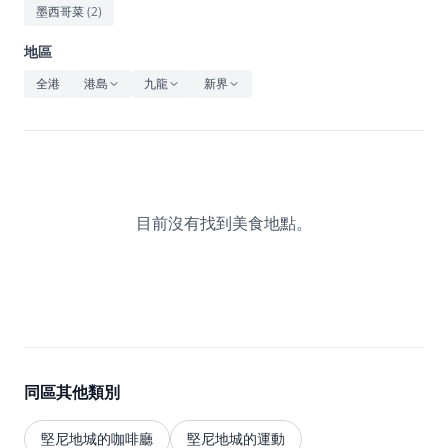
休閒
墨西哥菜
(
2
)
音樂
地區
全港
港島
九龍
新界
目前沒有找到美食地點。
同區其他類別
堅尼地城的咖啡廳
堅尼地城的運動