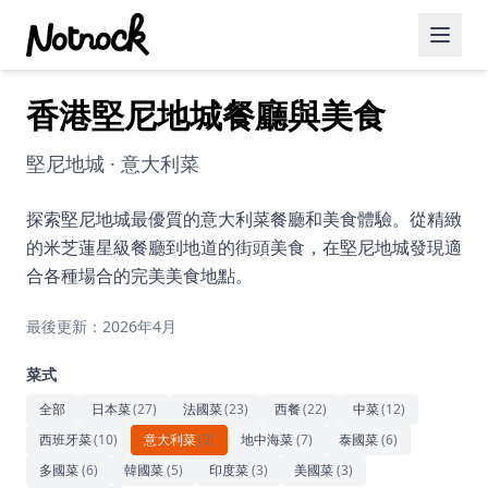
香港堅尼地城餐廳與美食
精選活動
博客文章
堅尼地城 · 意大利菜
約會好去處
探索堅尼地城最優質的意大利菜餐廳和美食體驗。從精緻
的米芝蓮星級餐廳到地道的街頭美食，在堅尼地城發現適
美食佳餚
合各種場合的完美美食地點。
品酒
最後更新：2026年4月
咖啡廳
菜式
運動
全部
日本菜
(
27
)
法國菜
(
23
)
西餐
(
22
)
中菜
(
12
)
西班牙菜
(
10
)
意大利菜
(
9
)
地中海菜
(
7
)
泰國菜
(
6
)
藝術文化
多國菜
(
6
)
韓國菜
(
5
)
印度菜
(
3
)
美國菜
(
3
)