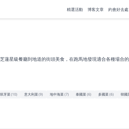
精選活動
博客文章
約會好去處
芝蓮星級餐廳到地道的街頭美食，在跑馬地發現適合各種場合的
班牙菜
(
10
)
意大利菜
(
9
)
地中海菜
(
7
)
泰國菜
(
6
)
多國菜
(
6
)
韓國