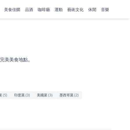
美食佳餚
品酒
咖啡廳
運動
藝術文化
休閒
音樂
完美美食地點。
菜
(
5
)
印度菜
(
3
)
美國菜
(
3
)
墨西哥菜
(
2
)