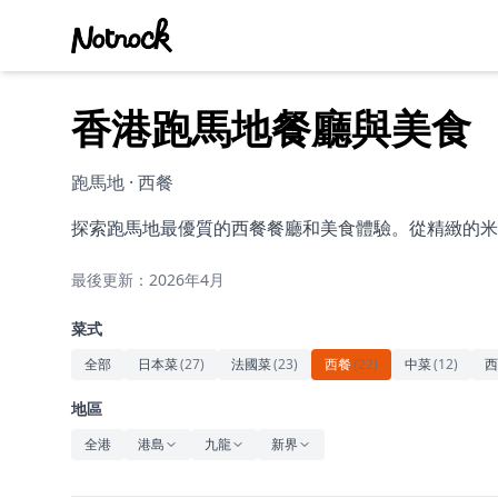
香港跑馬地餐廳與美食
跑馬地 · 西餐
探索跑馬地最優質的西餐餐廳和美食體驗。從精緻的米
最後更新：2026年4月
菜式
全部
日本菜
(
27
)
法國菜
(
23
)
西餐
(
22
)
中菜
(
12
)
西
地區
全港
港島
九龍
新界