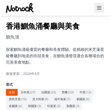
香港鰂魚涌餐廳與美食
精選活動
博客文章
鰂魚涌
約會好去處
探索鰂魚涌最優質的餐廳和美食體驗。從精緻的米芝蓮星
級餐廳到地道的街頭美食，在鰂魚涌發現適合各種場合的
美食佳餚
完美美食地點。
品酒
最後更新：2026年4月
咖啡廳
菜式
運動
全部
日本菜
(
27
)
法國菜
(
23
)
西餐
(
22
)
中菜
(
12
)
西班牙菜
(
10
)
意大利菜
(
9
)
地中海菜
(
7
)
泰國菜
(
6
)
藝術文化
多國菜
(
6
)
韓國菜
(
5
)
印度菜
(
3
)
美國菜
(
3
)