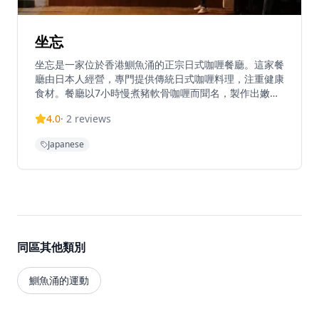
坐忘
坐忘是一家位於香港鰂魚涌的正宗日式咖喱餐廳。這家餐
廳由日本人經營，專門提供傳統日式咖喱料理，注重健康
食材。餐廳以7小時慢煮豬軟骨咖喱而聞名，製作出嫩滑
美味的料理。招牌菜式包括豬軟骨野菜咖喱飯、豬軟骨咖
4.0
·
2
reviews
喱烏冬和蔬菜咖喱選擇。這家小餐廳大約有10張桌子，
因為深受當地人喜愛而經常需要排隊。坐忘提供熱烏冬和
Japanese
冷烏冬選擇，帶來獨特的用餐體驗。餐廳營業時間為週一
至週六上午11點至下午3點，週日休息。這家隱藏的寶石
為繁忙的鰂魚涌濱海街地區帶來了正宗的日式咖喱文化。
同區其他類別
鰂魚涌的運動