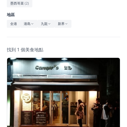
休閒
墨西哥菜
(
2
)
音樂
地區
全港
港島
九龍
新界
找到 1 個美食地點