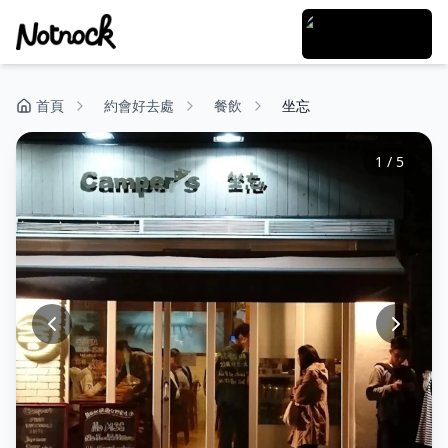
首頁
約會好去處
餐飲
坐忘
1
/
5