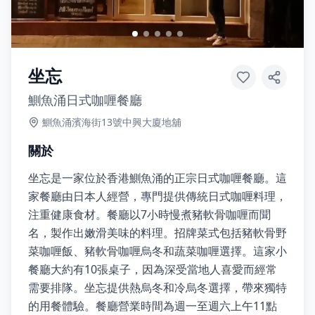
坐忘
鰂魚涌日式咖喱餐廳
鰂魚涌濱海街13號中興大廈地舖
關於
坐忘是一家位於香港鰂魚涌的正宗日式咖喱餐廳。這
家餐廳由日本人經營，專門提供傳統日式咖喱料理，
注重健康食材。餐廳以7小時慢煮豬軟骨咖喱而聞
名，製作出嫩滑美味的料理。招牌菜式包括豬軟骨野
菜咖喱飯、豬軟骨咖喱烏冬和蔬菜咖喱選擇。這家小
餐廳大約有10張桌子，因為深受當地人喜愛而經常
需要排隊。坐忘提供熱烏冬和冷烏冬選擇，帶來獨特
的用餐體驗。餐廳營業時間為週一至週六上午11點