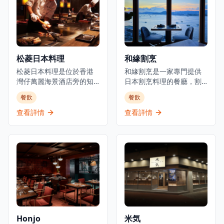
料理聞名，Room 3提供晚
位置，這間餐廳提供正宗
餐服務，專注於燒烤類食
的日式用餐體驗，晚市主
品和酒吧美食，是本地人
打刺身、串燒等，亦有廚
和遊客的熱門目的地。這
師發辦，全部都用了時令
家establishment既是餐廳
魚料及食材。餐廳環境溫
也是酒吧，在尖沙咀中心
馨舒適，適合情侶約會或
松菱日本料理
和緣割烹
地帶提供精緻的都市用餐
與朋友共聚，享受傳統日
體驗。
松菱日本料理是位於香港
式料理的魅力。餐廳以在
和緣割烹是一家專門提供
灣仔萬麗海景酒店旁的知
元朗區提供高性價比的日
日本割烹料理的餐廳，割
名餐廳，是體驗正宗日式
本料理而聞名，無論是想
烹是日本最精緻和最悠久
餐飲
餐飲
鐵板燒的頂級選擇。餐廳
要品嚐新鮮刺身還是享受
的烹飪傳統之一。餐廳使
以精緻的傳統日本料理和
炭火串燒的獨特風味，鳥
用優質的日本食材，隨著
查看詳情
查看詳情
無可挑剔的服務而聞名，
捌都能滿足您的需求。
季節變化調整菜單，為香
在香港提供經典日式鐵板
港提供獨一無二的用餐體
燒宴席已有超過35年的歷
驗。餐廳位於上環新建的
史，深受本地食客和遊客
干諾中心29樓，可從私密
喜愛。位於灣仔會議展覽
的用餐環境中欣賞維多利
中心旁，松菱提供壽司吧
亞港的壯麗景色。開放式
和鐵板燒用餐體驗，讓客
廚房讓廚師能與食客互
人可以近距離觀看廚師精
動，提供正宗的日本割烹
湛的烹飪技藝。餐廳環境
體驗。割烹料理強調食材
優雅，適合商務宴請、情
的新鮮度和季節性，廚師
Honjo
米気
侶約會或慶祝特殊場合。
會根據當日最新鮮的食材