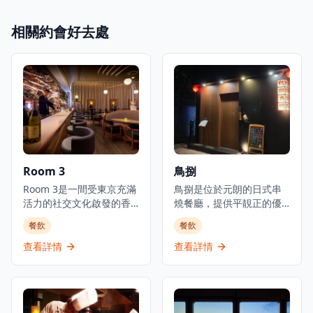
相關約會好去處
Room 3
鳥捌
Room 3是一間受東京充滿
鳥捌是位於元朗的日式串
活力的社交文化啟發的香
燒餐廳，提供平靚正的優
港都市美食酒吧，提供日
質日本料理，是體驗正宗
餐飲
餐飲
式小食以及豐富的葡萄
日式美食的理想選擇。餐
酒、威士忌、優質清酒和
廳主打新鮮刺身、炭火串
查看詳情
查看詳情
雞尾酒選擇。酒吧擁有寬
燒及廚師發辦套餐，採用
敞時尚的室內設計和高天
時令食材，確保每一道菜
花板，營造出優雅的用餐
都展現最佳的風味和品
和飲酒氛圍。以日式融合
質。位於元朗舊木綿校服