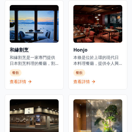
花板，營造出優雅的用餐
都展現最佳的風味和品
和飲酒氛圍。以日式融合
質。位於元朗舊木綿校服
料理聞名，Room 3提供晚
位置，這間餐廳提供正宗
餐服務，專注於燒烤類食
的日式用餐體驗，晚市主
品和酒吧美食，是本地人
打刺身、串燒等，亦有廚
和遊客的熱門目的地。這
師發辦，全部都用了時令
家establishment既是餐廳
魚料及食材。餐廳環境溫
也是酒吧，在尖沙咀中心
馨舒適，適合情侶約會或
和緣割烹
Honjo
地帶提供精緻的都市用餐
與朋友共聚，享受傳統日
體驗。
和緣割烹是一家專門提供
式料理的魅力。餐廳以在
本條是位於上環的現代日
日本割烹料理的餐廳，割
元朗區提供高性價比的日
本料理餐廳，提供令人興
烹是日本最精緻和最悠久
本料理而聞名，無論是想
奮且多元化的日本料理，
餐飲
餐飲
的烹飪傳統之一。餐廳使
要品嚐新鮮刺身還是享受
以全新的動感風味重新詮
用優質的日本食材，隨著
炭火串燒的獨特風味，鳥
釋。餐廳採用包容性的飲
查看詳情
查看詳情
季節變化調整菜單，為香
捌都能滿足您的需求。
食文化，同時保持正宗的
港提供獨一無二的用餐體
日本烹飪傳統。本條提供
驗。餐廳位於上環新建的
多種菜式，包括壽司、亞
干諾中心29樓，可從私密
洲融合菜和健康選擇，並
的用餐環境中欣賞維多利
為素食者、純素食者和無
亞港的壯麗景色。開放式
麩質飲食提供特別安排。
廚房讓廚師能與食客互
菜單特色是創新組合，平
動，提供正宗的日本割烹
衡土味、脂肪豐富度和甜