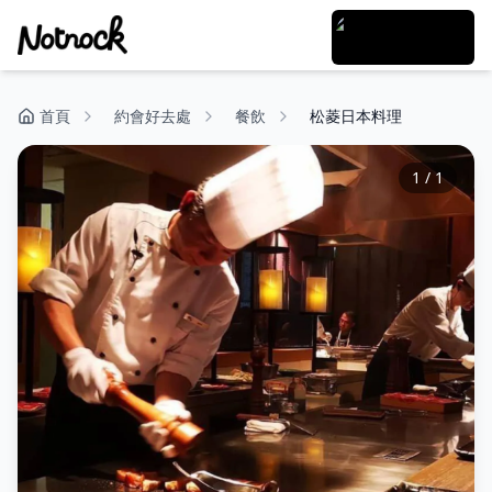
首頁
約會好去處
餐飲
松菱日本料理
1
/
1