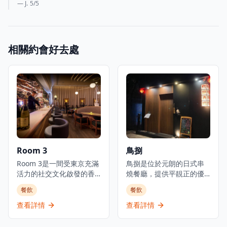
— J.
5
/5
相關約會好去處
Room 3
鳥捌
Room 3是一間受東京充滿
鳥捌是位於元朗的日式串
活力的社交文化啟發的香
燒餐廳，提供平靚正的優
港都市美食酒吧，提供日
質日本料理，是體驗正宗
餐飲
餐飲
式小食以及豐富的葡萄
日式美食的理想選擇。餐
酒、威士忌、優質清酒和
廳主打新鮮刺身、炭火串
查看詳情
查看詳情
雞尾酒選擇。酒吧擁有寬
燒及廚師發辦套餐，採用
敞時尚的室內設計和高天
時令食材，確保每一道菜