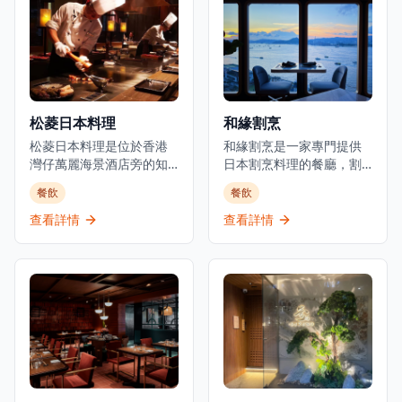
和飲酒氛圍。以日式融合
質。位於元朗舊木綿校服
料理聞名，Room 3提供晚
位置，這間餐廳提供正宗
餐服務，專注於燒烤類食
的日式用餐體驗，晚市主
品和酒吧美食，是本地人
打刺身、串燒等，亦有廚
和遊客的熱門目的地。這
師發辦，全部都用了時令
家establishment既是餐廳
魚料及食材。餐廳環境溫
也是酒吧，在尖沙咀中心
馨舒適，適合情侶約會或
松菱日本料理
和緣割烹
地帶提供精緻的都市用餐
與朋友共聚，享受傳統日
體驗。
松菱日本料理是位於香港
式料理的魅力。餐廳以在
和緣割烹是一家專門提供
灣仔萬麗海景酒店旁的知
元朗區提供高性價比的日
日本割烹料理的餐廳，割
名餐廳，是體驗正宗日式
本料理而聞名，無論是想
烹是日本最精緻和最悠久
餐飲
餐飲
鐵板燒的頂級選擇。餐廳
要品嚐新鮮刺身還是享受
的烹飪傳統之一。餐廳使
以精緻的傳統日本料理和
炭火串燒的獨特風味，鳥
用優質的日本食材，隨著
查看詳情
查看詳情
無可挑剔的服務而聞名，
捌都能滿足您的需求。
季節變化調整菜單，為香
在香港提供經典日式鐵板
港提供獨一無二的用餐體
燒宴席已有超過35年的歷
驗。餐廳位於上環新建的
史，深受本地食客和遊客
干諾中心29樓，可從私密
喜愛。位於灣仔會議展覽
的用餐環境中欣賞維多利
中心旁，松菱提供壽司吧
亞港的壯麗景色。開放式
和鐵板燒用餐體驗，讓客
廚房讓廚師能與食客互
人可以近距離觀看廚師精
動，提供正宗的日本割烹
湛的烹飪技藝。餐廳環境
體驗。割烹料理強調食材
優雅，適合商務宴請、情
的新鮮度和季節性，廚師