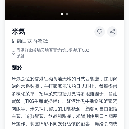
米気
紅磡日式西餐廳
香港紅磡黃埔天地百寶坊(第3期)地下G32
號舖
關於
米気是位於香港紅磡黃埔天地的日式西餐廳，採用簡
約的木系裝潢，主打家庭風味的日式料理。餐廳提供
多樣化菜單，招牌菜式包括月見博多地雞團子、醬油
蛋飯（TKG生雞蛋撈飯）、紅酒汁煮牛肋條和蟹膏蟹
肉飯等。米気採用靈活的用餐概念，顧客可自由配搭
主菜、冷熱配菜、飲品和甜品，米飯則使用日本國產
米製作。餐廳照顧不同飲食習慣的顧客，無論食肉或