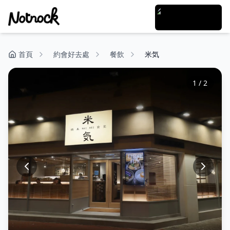
首頁
約會好去處
餐飲
米気
1
/
2