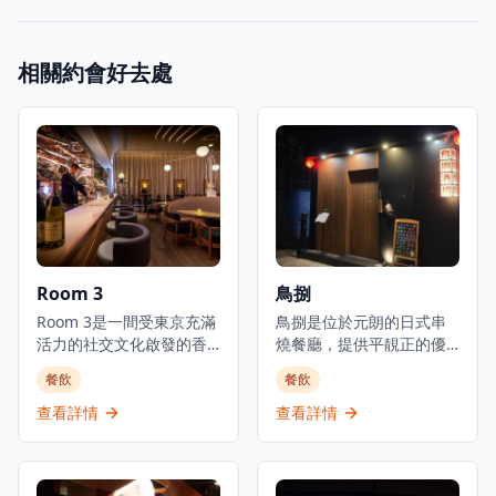
相關約會好去處
Room 3
鳥捌
Room 3是一間受東京充滿
鳥捌是位於元朗的日式串
活力的社交文化啟發的香
燒餐廳，提供平靚正的優
港都市美食酒吧，提供日
質日本料理，是體驗正宗
餐飲
餐飲
式小食以及豐富的葡萄
日式美食的理想選擇。餐
酒、威士忌、優質清酒和
廳主打新鮮刺身、炭火串
查看詳情
查看詳情
雞尾酒選擇。酒吧擁有寬
燒及廚師發辦套餐，採用
敞時尚的室內設計和高天
時令食材，確保每一道菜
花板，營造出優雅的用餐
都展現最佳的風味和品