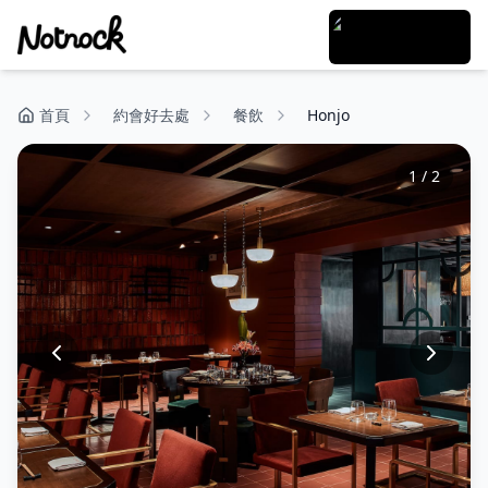
首頁
約會好去處
餐飲
Honjo
1
/
2