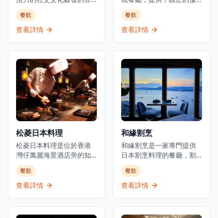
港都市美食酒吧，提供日
質日本料理，是體驗正宗
餐飲
餐飲
式小食以及豐富的葡萄
日式美食的理想選擇。餐
酒、威士忌、優質清酒和
廳主打新鮮刺身、炭火串
查看詳情
查看詳情
雞尾酒選擇。酒吧擁有寬
燒及廚師發辦套餐，採用
敞時尚的室內設計和高天
時令食材，確保每一道菜
花板，營造出優雅的用餐
都展現最佳的風味和品
和飲酒氛圍。以日式融合
質。位於元朗舊木綿校服
料理聞名，Room 3提供晚
位置，這間餐廳提供正宗
餐服務，專注於燒烤類食
的日式用餐體驗，晚市主
品和酒吧美食，是本地人
打刺身、串燒等，亦有廚
和遊客的熱門目的地。這
師發辦，全部都用了時令
家establishment既是餐廳
魚料及食材。餐廳環境溫
也是酒吧，在尖沙咀中心
馨舒適，適合情侶約會或
松菱日本料理
和緣割烹
地帶提供精緻的都市用餐
與朋友共聚，享受傳統日
體驗。
松菱日本料理是位於香港
式料理的魅力。餐廳以在
和緣割烹是一家專門提供
灣仔萬麗海景酒店旁的知
元朗區提供高性價比的日
日本割烹料理的餐廳，割
名餐廳，是體驗正宗日式
本料理而聞名，無論是想
烹是日本最精緻和最悠久
餐飲
餐飲
鐵板燒的頂級選擇。餐廳
要品嚐新鮮刺身還是享受
的烹飪傳統之一。餐廳使
以精緻的傳統日本料理和
炭火串燒的獨特風味，鳥
用優質的日本食材，隨著
查看詳情
查看詳情
無可挑剔的服務而聞名，
捌都能滿足您的需求。
季節變化調整菜單，為香
在香港提供經典日式鐵板
港提供獨一無二的用餐體
燒宴席已有超過35年的歷
驗。餐廳位於上環新建的