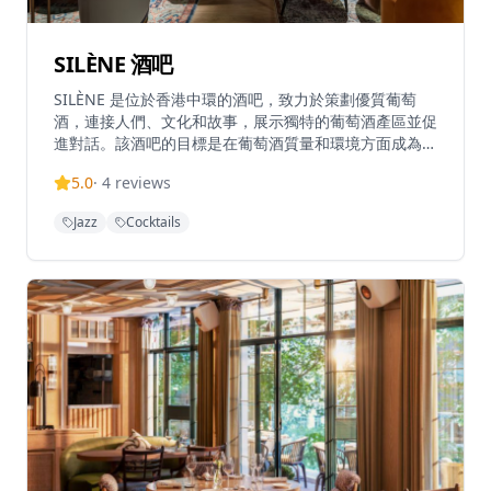
SILÈNE 酒吧
SILÈNE 是位於香港中環的酒吧，致力於策劃優質葡萄
酒，連接人們、文化和故事，展示獨特的葡萄酒產區並促
進對話。該酒吧的目標是在葡萄酒質量和環境方面成為香
港第一的酒吧。SILÈNE 位於中環鴨巴甸街，在香港繁華
5.0
·
4
reviews
的餐飲場景中提供充滿活力且平易近人的葡萄酒體驗。酒
吧營業時間為週一至週四下午5時至凌晨1時，週五下午4
Jazz
Cocktails
時至凌晨2時，週六下午3時至凌晨2時，週日休息。