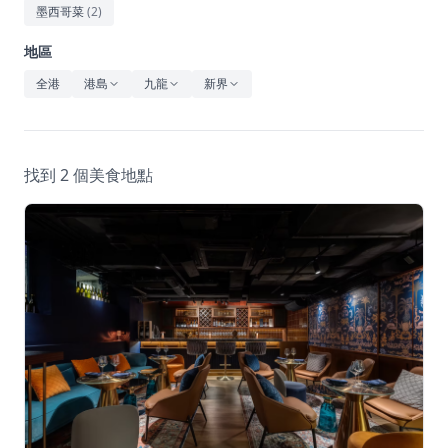
休閒
墨西哥菜
(
2
)
音樂
地區
全港
港島
九龍
新界
找到 2 個美食地點