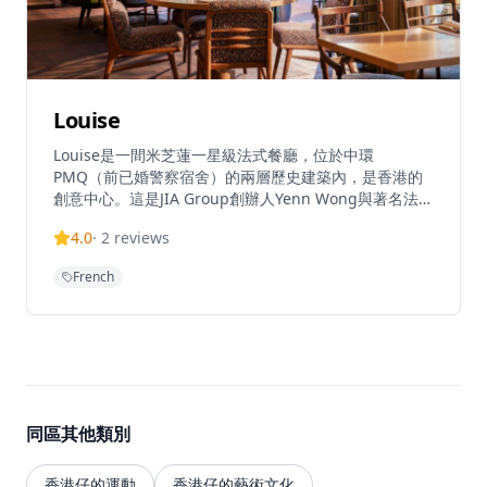
Louise
Louise是一間米芝蓮一星級法式餐廳，位於中環
PMQ（前已婚警察宿舍）的兩層歷史建築內，是香港的
創意中心。這是JIA Group創辦人Yenn Wong與著名法籍
主廚Julien Royer（前亞洲50最佳餐廳第一名Odette主
4.0
·
2
reviews
廚）的合作項目，提供溫馨的法式料理和真誠的款待服
務。餐廳由主廚Loïc Portalier掌舵，展現精緻的法式料
French
理，採用最優質的時令食材和傳統烹飪技術。Louise位
於香港PMQ的花園內，在優雅的歷史建築中提供高品質
的料理。
同區其他類別
香港仔的運動
香港仔的藝術文化