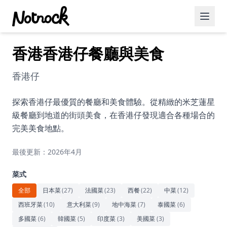
香港香港仔餐廳與美食
精選活動
博客文章
香港仔
約會好去處
探索香港仔最優質的餐廳和美食體驗。從精緻的米芝蓮星
級餐廳到地道的街頭美食，在香港仔發現適合各種場合的
美食佳餚
完美美食地點。
品酒
最後更新：2026年4月
咖啡廳
菜式
運動
全部
日本菜
(
27
)
法國菜
(
23
)
西餐
(
22
)
中菜
(
12
)
西班牙菜
(
10
)
意大利菜
(
9
)
地中海菜
(
7
)
泰國菜
(
6
)
藝術文化
多國菜
(
6
)
韓國菜
(
5
)
印度菜
(
3
)
美國菜
(
3
)