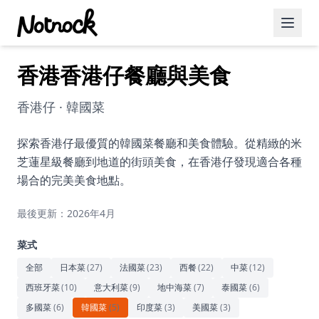
香港香港仔餐廳與美食
精選活動
博客文章
香港仔 · 韓國菜
約會好去處
探索香港仔最優質的韓國菜餐廳和美食體驗。從精緻的米
芝蓮星級餐廳到地道的街頭美食，在香港仔發現適合各種
美食佳餚
場合的完美美食地點。
品酒
最後更新：2026年4月
咖啡廳
菜式
運動
全部
日本菜
(
27
)
法國菜
(
23
)
西餐
(
22
)
中菜
(
12
)
西班牙菜
(
10
)
意大利菜
(
9
)
地中海菜
(
7
)
泰國菜
(
6
)
藝術文化
多國菜
(
6
)
韓國菜
(
5
)
印度菜
(
3
)
美國菜
(
3
)