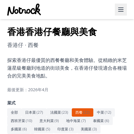
香港香港仔餐廳與美食
精選活動
博客文章
香港仔 · 西餐
約會好去處
探索香港仔最優質的西餐餐廳和美食體驗。從精緻的米芝
蓮星級餐廳到地道的街頭美食，在香港仔發現適合各種場
美食佳餚
合的完美美食地點。
品酒
最後更新：2026年4月
咖啡廳
菜式
運動
全部
日本菜
(
27
)
法國菜
(
23
)
西餐
(
22
)
中菜
(
12
)
西班牙菜
(
10
)
意大利菜
(
9
)
地中海菜
(
7
)
泰國菜
(
6
)
藝術文化
多國菜
(
6
)
韓國菜
(
5
)
印度菜
(
3
)
美國菜
(
3
)