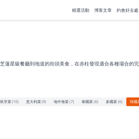
精選活動
博客文章
約會好去處
芝蓮星級餐廳到地道的街頭美食，在赤柱發現適合各種場合的完
班牙菜
(
10
)
意大利菜
(
9
)
地中海菜
(
7
)
泰國菜
(
6
)
多國菜
(
6
)
韓國