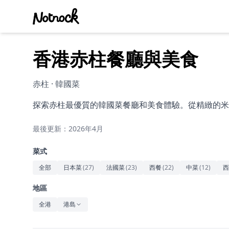
香港赤柱餐廳與美食
赤柱 · 韓國菜
探索赤柱最優質的韓國菜餐廳和美食體驗。從精緻的米
最後更新：2026年4月
菜式
全部
日本菜
(
27
)
法國菜
(
23
)
西餐
(
22
)
中菜
(
12
)
西
地區
全港
港島