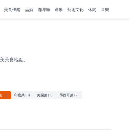
美食佳餚
品酒
咖啡廳
運動
藝術文化
休閒
音樂
美美食地點。
菜
(
5
)
印度菜
(
3
)
美國菜
(
3
)
墨西哥菜
(
2
)