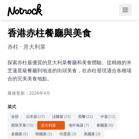
香港赤柱餐廳與美食
精選活動
博客文章
赤柱 · 意大利菜
約會好去處
探索赤柱最優質的意大利菜餐廳和美食體驗。從精緻的米
芝蓮星級餐廳到地道的街頭美食，在赤柱發現適合各種場
美食佳餚
合的完美美食地點。
品酒
最後更新：2026年4月
咖啡廳
菜式
運動
全部
日本菜
(
27
)
法國菜
(
23
)
西餐
(
22
)
中菜
(
12
)
西班牙菜
(
10
)
意大利菜
(
9
)
地中海菜
(
7
)
泰國菜
(
6
)
藝術文化
多國菜
(
6
)
韓國菜
(
5
)
印度菜
(
3
)
美國菜
(
3
)