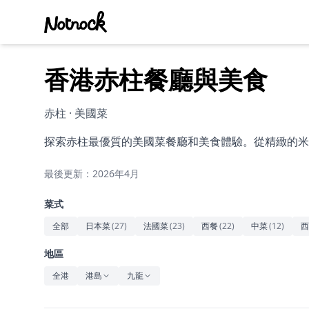
香港赤柱餐廳與美食
赤柱 · 美國菜
探索赤柱最優質的美國菜餐廳和美食體驗。從精緻的米
最後更新：2026年4月
菜式
全部
日本菜
(
27
)
法國菜
(
23
)
西餐
(
22
)
中菜
(
12
)
西
地區
全港
港島
九龍