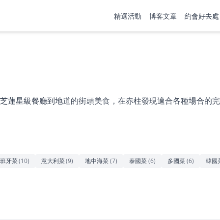
精選活動
博客文章
約會好去處
芝蓮星級餐廳到地道的街頭美食，在赤柱發現適合各種場合的完
班牙菜
(
10
)
意大利菜
(
9
)
地中海菜
(
7
)
泰國菜
(
6
)
多國菜
(
6
)
韓國