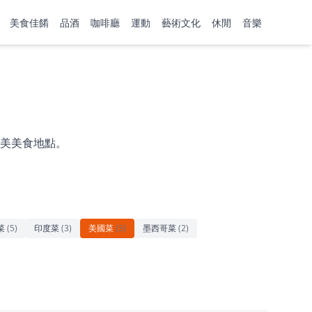
美食佳餚
品酒
咖啡廳
運動
藝術文化
休閒
音樂
美美食地點。
菜
(
5
)
印度菜
(
3
)
美國菜
(
3
)
墨西哥菜
(
2
)