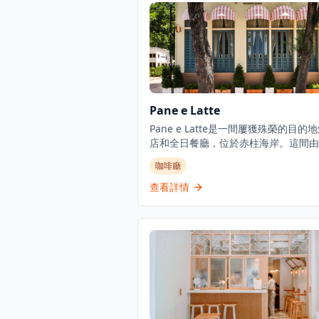
Pane e Latte
Pane e Latte是一間屢獲殊榮的目的
店和全日餐廳，位於赤柱海岸。這間由
Pirata Group經營的優雅意式咖啡廳
咖啡廳
感覺像意大利夢幻的海濱咖啡廳，持續
赤柱的週末人潮。從日出到日落，他們
查看詳情
坐下式早餐、午餐和晚餐，專門提供新
焙的意大利食品和海濱用餐體驗。餐廳
沉浸式烘焙概念經營，名稱喚起意大利
的「麵包和牛奶」。