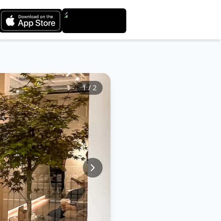
1
/
2