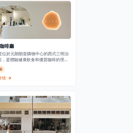
e咖啡廳
ve是位於元朗朗壹購物中心的西式三明治
店，是體驗健康飲食和優質咖啡的理想
。咖啡廳專門提供咖啡、健康食品和飲
廳
並設有健身元素，為注重健康生活方式
人提供全面的體驗。作為一家休閒餐飲
詳情
，提供西式三明治和飲品，環境現代清
讓客人可以在舒適的環境中享受美食。
啡廳以在元朗地區提供清新的咖啡廳用
驗而聞名，為尋求優質咖啡和輕食的顧
供堂食和外賣選擇。無論是想要享受健
餐、悠閒午餐還是與朋友共度下午時
Hive都能提供完美的體驗，讓客人在現
適的環境中享受美食與咖啡。