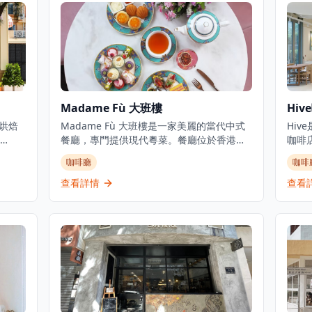
Madame Fù 大班樓
Hiv
地烘焙
Madame Fù 大班樓是一家美麗的當代中式
Hi
餐廳，專門提供現代粵菜。餐廳位於香港中
咖啡
，設計
環大館古蹟建築群內一座經過精美修復的
去處
咖啡廳
咖啡
吸引
1850年代殖民地建築中。餐廳提供精緻而輕
品，
提供
鬆的用餐環境，設有餐廳、酒吧和私人用餐
的客
查看詳情
查看
鮮烘
空間,俯瞰前殖民地建築群。Madame Fù提
場所
作為
供高級用餐體驗，在歷史建築環境中將傳統
新，
語中
粵菜風味與現代呈現方式相結合。
該咖
餐體
客提
康早
光，
代舒