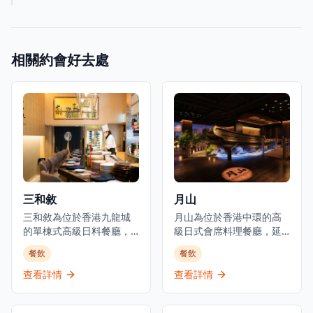
相關約會好去處
三和敘
月山
三和敘為位於香港九龍城
月山為位於香港中環的高
的單棟式高級日料餐廳，
級日式會席料理餐廳，延
集結三大傳統日本料理：
續米芝蓮星級日本料理的
餐飲
餐飲
壽司、鐵板燒、爐端燒的
血統。餐廳佔地3,000平方
日式餐飲概念。環境優美
呎，由資深廚藝團隊領
查看詳情
查看詳情
舒適，適合情侶約會、好
導，行政總廚黃冠華來自
友聚會及商業用餐。餐廳
「日山」，專精於以美酒