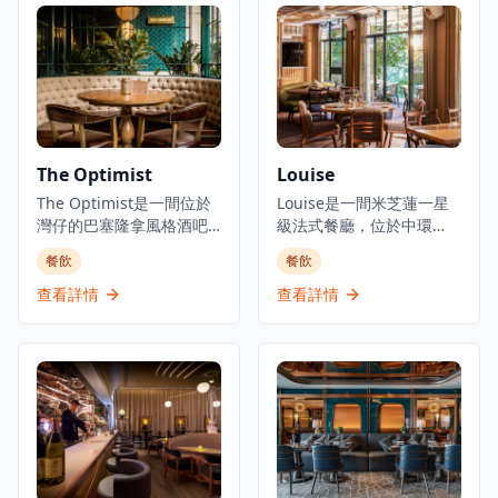
以優質食材呈獻高級日式
配佳餚的會席料理，同時
料理，提供卓越的無菜單
提供廚師發辦壽司料理及
料理體驗。主要菜單包括
各式地道和食選擇。餐廳
三和敘御膳系列，如香煎
專注於無菜單料理及會席
法國鴨肝伴美國安格斯牛
晚餐體驗，體現日本飲食
柳御膳（HK$268起）、燒
文化中「時令食材」的精
西京味噌銀鱈魚御膳
神。季節性輪換的無菜單
（HK$228起）等精緻料
套餐定價為港幣1,580元，
The Optimist
Louise
理。結合高級料理與聚會
帶領食客展開多道菜式的
元素，三和敘致力於為客
The Optimist是一間位於
美食之旅。餐廳位於H
Louise是一間米芝蓮一星
人提供頂級的日式用餐體
灣仔的巴塞隆拿風格酒吧
Queen's，提供精緻用餐
級法式餐廳，位於中環
驗。
及西班牙烤肉餐廳，佔地
體驗，採預約制服務。
PMQ（前已婚警察宿舍）
餐飲
餐飲
三層，提供正宗慷慨的西
的兩層歷史建築內，是香
班牙北部用餐體驗。餐廳
港的創意中心。這是JIA
查看詳情
查看詳情
專門提供新鮮海鮮塔、烤
Group創辦人Yenn Wong
優質肉類和傳統西班牙小
與著名法籍主廚Julien
食，採用免服務費經營模
Royer（前亞洲50最佳餐廳
式。憑藉其西班牙北部料
第一名Odette主廚）的合
理和雞尾酒，The
作項目，提供溫馨的法式
Optimist為客人提供正宗
料理和真誠的款待服務。
的西班牙美食傳統，主打
餐廳由主廚Loïc Portalier
適合分享和在充滿活力的
掌舵，展現精緻的法式料
社交氛圍中享用的菜式。
理，採用最優質的時令食