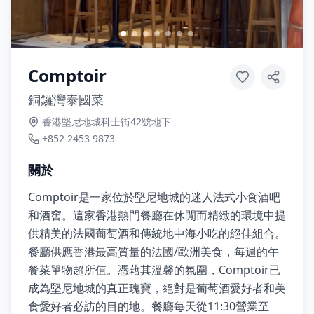
Comptoir
銅鑼灣泰國菜
香港堅尼地城科士街42號地下
+852 2453 9873
關於
Comptoir是一家位於堅尼地城的迷人法式小食酒吧
和酒窖。這家香港熱門餐廳在休閒而精緻的環境中提
供精美的法國葡萄酒和傳統地中海小吃的絕佳組合。
餐廳供應香港最高質量的法國/歐洲美食，每週的午
餐菜單物超所值。憑藉其溫馨的氛圍，Comptoir已
成為堅尼地城的真正瑰寶，絕對是葡萄酒愛好者和美
食愛好者必訪的目的地。餐廳每天從11:30營業至