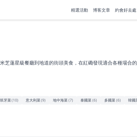
精選活動
博客文章
約會好去處
米芝蓮星級餐廳到地道的街頭美食，在紅磡發現適合各種場合的
班牙菜
(
10
)
意大利菜
(
9
)
地中海菜
(
7
)
泰國菜
(
6
)
多國菜
(
6
)
韓國