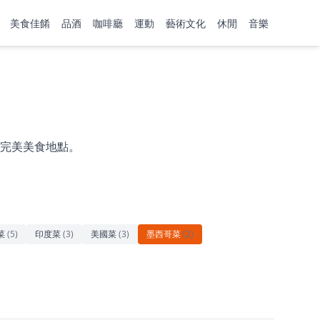
美食佳餚
品酒
咖啡廳
運動
藝術文化
休閒
音樂
完美美食地點。
菜
(
5
)
印度菜
(
3
)
美國菜
(
3
)
墨西哥菜
(
2
)