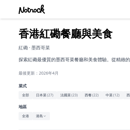
香港紅磡餐廳與美食
紅磡 · 墨西哥菜
探索紅磡最優質的墨西哥菜餐廳和美食體驗。從精緻的
最後更新：2026年4月
菜式
全部
日本菜
(
27
)
法國菜
(
23
)
西餐
(
22
)
中菜
(
12
)
西
地區
全港
港島