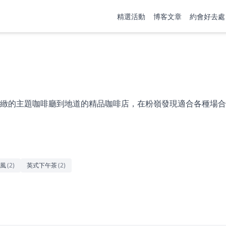
精選活動
博客文章
約會好去處
緻的主題咖啡廳到地道的精品咖啡店，在粉嶺發現適合各種場合
風
(
2
)
英式下午茶
(
2
)