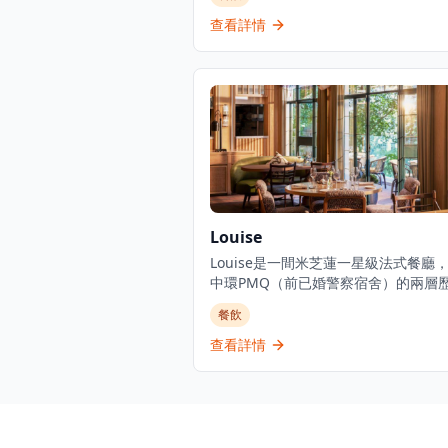
適，適合情侶約會、好友聚會及商業用
餐廳以優質食材呈獻高級日式料理，提
查看詳情
越的無菜單料理體驗。主要菜單包括三
御膳系列，如香煎法國鴨肝伴美國安格
柳御膳（HK$268起）、燒西京味噌銀
膳（HK$228起）等精緻料理。結合高
與聚會元素，三和敘致力於為客人提供
的日式用餐體驗。
Louise
Louise是一間米芝蓮一星級法式餐廳
中環PMQ（前已婚警察宿舍）的兩層
築內，是香港的創意中心。這是JIA Gr
餐飲
辦人Yenn Wong與著名法籍主廚Julie
Royer（前亞洲50最佳餐廳第一名Odet
查看詳情
廚）的合作項目，提供溫馨的法式料理
誠的款待服務。餐廳由主廚Loïc Portal
舵，展現精緻的法式料理，採用最優質
令食材和傳統烹飪技術。Louise位於
PMQ的花園內，在優雅的歷史建築中