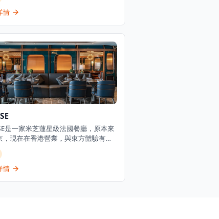
新鮮海鮮塔、烤優質肉類和傳統西班牙
，採用免服務費經營模式。憑藉其西班
詳情
料理和雞尾酒，The Optimist為客人
正宗的西班牙美食傳統，主打適合分享
充滿活力的社交氛圍中享用的菜式。
SE
RPSE是一家米芝蓮星級法國餐廳，原本來
京，現在在香港營業，與東方體驗有著
的聯繫。餐廳由日本主廚掌舵，提供具
本精神的藝術性日法料理。位於K11
SEA二樓，這個幸福的空間鼓勵對話，充
詳情
主廚的烹飪熱情和幻想。餐廳在便利的
前位置提供獨特的精緻用餐體驗，結合
技術與日式美學。