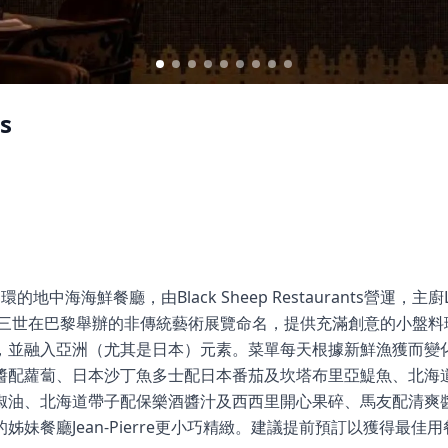
s
於中環的地中海海鮮餐廳，由Black Sheep Restaurants營運，主廚Luca
破崙三世在巴黎舉辦的非傳統藝術展覽命名，提供充滿創意的小盤
，並融入亞洲（尤其是日本）元素。菜單每天根據新鮮漁獲而變
醬配蘿蔔、日本沙丁魚多士配日本番茄及坎塔布里亞鯷魚、北海
椒油、北海道帶子配保樂酒醬汁及西西里開心果碎、馬友配清爽
妹餐廳Jean-Pierre更小巧精緻。建議提前預訂以獲得最佳