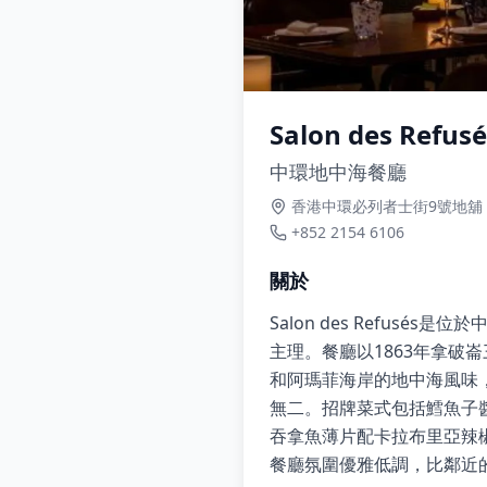
Salon des Refusé
中環地中海餐廳
香港中環必列者士街9號地舖
+852 2154 6106
關於
Salon des Refusés是位
主理。餐廳以1863年拿
和阿瑪菲海岸的地中海風味
無二。招牌菜式包括鱈魚子
吞拿魚薄片配卡拉布里亞辣
餐廳氛圍優雅低調，比鄰近的姊