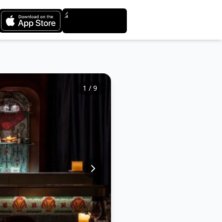
1
/
9