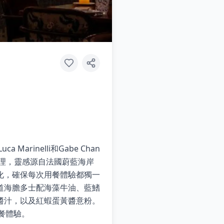
 Marinelli和Gabe Chan
料理，靈感源自法國蔚藍海岸
化，確保每次用餐體驗都獨一
道海膽多士配海藻牛油、藍鰭
醬汁，以及紅蝦蛋黃醬意粉。
用餐體驗。