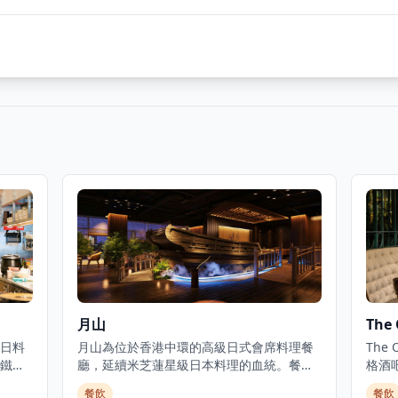
月山
The 
日料
月山為位於香港中環的高級日式會席料理餐
The
鐵板
廳，延續米芝蓮星級日本料理的血統。餐廳
格酒
舒
佔地3,000平方呎，由資深廚藝團隊領導，行
正宗
餐飲
餐飲