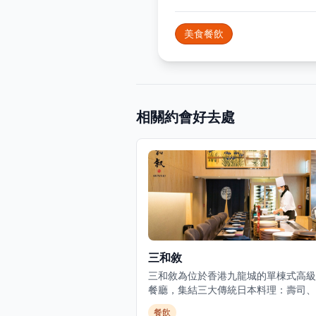
美食餐飲
相關約會好去處
三和敘
三和敘為位於香港九龍城的單棟式高級
餐廳，集結三大傳統日本料理：壽司、
燒、爐端燒的日式餐飲概念。環境優美
餐飲