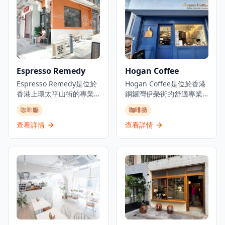
外也有空間供顧客享用咖
愛。咖啡店為客人提供舒
啡和輕食。Winston's
適的環境，無論是想要享
Coffee 提供各種每週特色
受一杯精心沖泡的咖啡，
活動，包括歡樂時光優
還是與朋友共度悠閒時
惠、主題夜晚和特價飲
光，這裡都是完美的選
品，成為當地人和遊客尋
擇。店內提供多種單品咖
找優質咖啡和休閒用餐的
啡和特色飲品，由經驗豐
Espresso Remedy
Hogan Coffee
熱門目的地。咖啡店使用
富的咖啡師精心製作，確
優質的澳洲咖啡豆，由專
Espresso Remedy是位於
保每一杯都展現最佳的風
Hogan Coffee是位於香港
業咖啡師精心沖泡，無論
香港上環太平山街的專業
味。Coffee Obsession以
銅鑼灣伊榮街的舒適專業
是濃縮咖啡、拿鐵還是手
咖啡店，是體驗精品咖啡
在大埔區提供優質咖啡而
咖啡店，是體驗精品咖啡
咖啡廳
咖啡廳
沖咖啡，都能滿足咖啡愛
文化的理想去處。這家咖
聞名，是體驗專業咖啡文
的理想去處。以其獨特的
好者的需求。晚上的雞尾
啡店提供單一產地意式濃
化的理想場所。
浪漫希臘藍色外牆而聞
查看詳情
查看詳情
酒吧氛圍輕鬆愉快，提供
縮咖啡以及精選的咖啡、
名，總是給人留下深刻印
各種創意雞尾酒和精選烈
茶和特色飲品，每一杯都
象，成為銅鑼灣區的標誌
酒，是下班後放鬆的理想
經過精心沖泡，展現咖啡
性咖啡店。這家親密的咖
場所。店內的輕食選擇豐
的獨特風味。以優質咖啡
啡店雖然空間緊湊，但提
富，從新鮮出爐的麵包到
和社區建設而聞名，
供舒適溫馨的氛圍，讓客
健康沙拉，應有盡有。
Espresso Remedy已成為
人可以在繁忙的都市中享
Winston's Coffee不僅是
充滿活力的咖啡文化的一
受片刻寧靜。咖啡店專門
一個咖啡店，更是堅尼地
部分，將太平山街轉變為
提供優質咖啡，包括招牌
城社區的重要聚會場所，
香港最成功的士紳化地區
拿鐵和意式濃縮咖啡，每
為當地居民和遊客提供溫
之一，擁有眾多時尚咖啡
一杯都經過精心沖泡，展