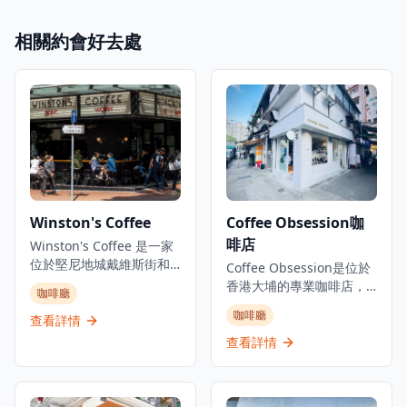
相關約會好去處
Winston's Coffee
Coffee Obsession咖
啡店
Winston's Coffee 是一家
位於堅尼地城戴維斯街和
Coffee Obsession是位於
福布斯街交界的鄰里咖啡
香港大埔的專業咖啡店，
咖啡廳
店兼雞尾酒吧。這家澳洲
是咖啡愛好者探索精品咖
咖啡廳
風格的咖啡店每日早上7點
查看詳情
啡的理想去處。這家簡約
開始供應優質咖啡，晚上
而認真的咖啡店專注於優
查看詳情
則轉變為雞尾酒吧氛圍。
質咖啡服務，以其對咖啡
店內提供有限的室內座
工藝的專注而獲得認可，
位，採用開放式佈局，店
深受本地咖啡愛好者喜