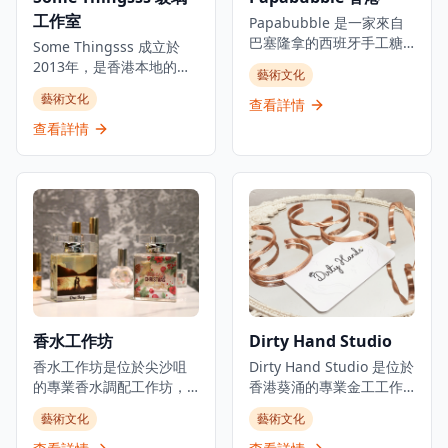
工作室
Papabubble 是一家來自
巴塞隆拿的西班牙手工糖
Some Thingsss 成立於
果店，在香港提供手工糖
2013年，是香港本地的手
藝術文化
果和糖果製品。位於銅鑼
工玻璃工作室，運用不同
藝術文化
灣大坑的時尚地區，這家
查看詳情
的玻璃工藝創作，將玻璃
獨特的糖果店專門製作手
工藝融入生活。工作室通
查看詳情
工岩石糖和各種手工糖
過研究和學習不同材料以
果。店舖提供互動糖果工
及技術，創作和實驗玻璃
作坊，讓遊客體驗終極糖
藝術。除推出手工玻璃產
果製作過程，並創造自己
品外，開設不同主題的玻
的個性化糖果。
璃工作坊，讓公眾體驗製
Papabubble 已成為本地
作玻璃藝術的樂趣。位於
人和遊客尋找正宗西班牙
大角咀的工作室提供定制
風格手工糖果和獨特糖果
和手工玻璃產品，使其成
體驗的熱門目的地。店內
為香港工匠社區中獨特的
的糖果全部採用傳統手工
創意空間。
香水工作坊
Dirty Hand Studio
製作方法，使用優質天然
食材，不添加人工色素和
香水工作坊是位於尖沙咀
Dirty Hand Studio 是位於
防腐劑，確保每一顆糖果
的專業香水調配工作坊，
香港葵涌的專業金工工作
都健康美味。工作坊由經
提供親手製作定制香水的
坊，提供親手製作首飾體
藝術文化
藝術文化
驗豐富的糖果師傅指導，
獨特體驗，是情侶約會和
驗和定制工藝服務。工作
參與者可以親手製作屬於
創意活動的理想選擇。工
室專注於手鐲工作坊，提