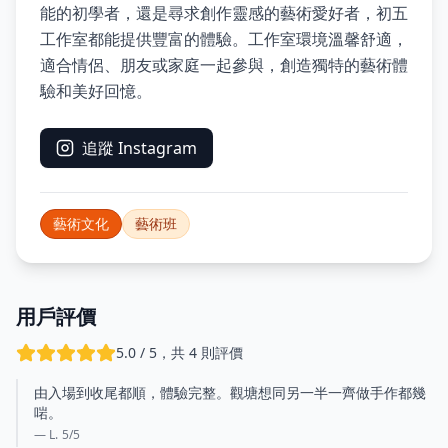
能的初學者，還是尋求創作靈感的藝術愛好者，初五
工作室都能提供豐富的體驗。工作室環境溫馨舒適，
適合情侶、朋友或家庭一起參與，創造獨特的藝術體
驗和美好回憶。
追蹤 Instagram
藝術文化
藝術班
用戶評價
5.0 / 5，共 4 則評價
由入場到收尾都順，體驗完整。觀塘想同另一半一齊做手作都幾
啱。
— L.
5
/5