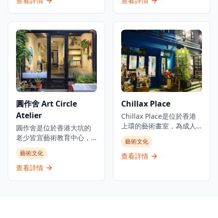
查看詳情
查看詳情
自己的糖果，從選擇口味
作坊在香水製作方面提供
供銅質和純銀選擇，包括
到設計圖案，全程體驗糖
專業指導，讓參與者從數
他們的招牌「Leave your
果製作的樂趣。店內還提
百種香精中選擇，調配屬
message」個人化手鐲工
供各種創意糖果禮品包裝
於自己的獨特50毫升香水
作坊，客人可以刻上自定
服務，是送禮的絕佳選
瓶。位於百利商業中心，
義訊息。他們還提供「扭
擇。無論是親子活動、朋
這個受歡迎的景點需要提
扭擰擰」銅手鐲工作坊，
友聚會還是情侶約會，
前預約，為各個水平的香
有多種設計選擇。工作室
Papabubble都能提供獨特
水愛好者提供親密、創意
位於葵涌廣場附近的華業
而難忘的體驗，讓您在品
的體驗。無論是想要學習
工業大廈，結合傳統金工
嚐美味糖果的同時，感受
香水調配技巧，還是創造
工藝與現代創意，是尋求
圓作舍 Art Circle
Chillax Place
西班牙手工藝的魅力和創
專屬的個人香氛，香水工
獨特手工配飾和創意工作
意。
Atelier
作坊都能提供難忘的體
坊體驗的理想目的地。工
Chillax Place是位於香港
驗。工作坊環境溫馨舒
作室交通便利，距離葵芳
上環的藝術畫室，為成人
圓作舍是位於香港大坑的
適，適合情侶、朋友或獨
港鐵站約2-3分鐘步行路
和兒童提供輕鬆的創意空
老少皆宜藝術教育中心，
藝術文化
自參與，讓每位參與者都
程。
間。工作室提供自由式藝
提供多元化的藝術工作坊
藝術文化
能在專業導師的指導下探
術畫室體驗、塑膠彩繪畫
查看詳情
和課程。工作室提供全面
索香水的奧秘，帶走自己
班、工作坊，並舉辦私人
的藝術課程，包括水彩、
查看詳情
親手調配的香水作為紀
聚會和團隊建設活動。他
塑膠彩、黏土及兒童綜合
念。
們致力於為所有藝術相關
畫等。他們定期舉辦各種
活動提供身心放鬆的中
類型的工作坊，包括適合
心，定期舉辦自由流動的
新手參與的流體畫工作
藝術畫室活動,包括在涼爽
坊，讓參加者製作獨一無