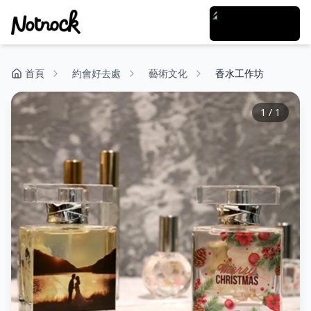
首頁
約會好去處
藝術文化
香水工作坊
1
/
1