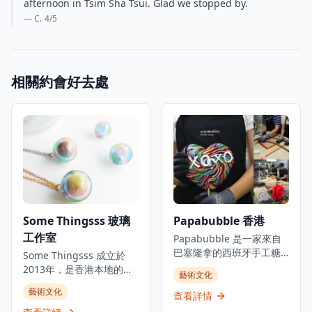
afternoon in Tsim Sha Tsui. Glad we stopped by.
— C.
4
/5
相關約會好去處
Some Thingsss 玻璃
Papabubble 香港
工作室
Papabubble 是一家來自
巴塞隆拿的西班牙手工糖
Some Thingsss 成立於
果店，在香港提供手工糖
2013年，是香港本地的手
藝術文化
果和糖果製品。位於銅鑼
工玻璃工作室，運用不同
藝術文化
灣大坑的時尚地區，這家
查看詳情
的玻璃工藝創作，將玻璃
獨特的糖果店專門製作手
工藝融入生活。工作室通