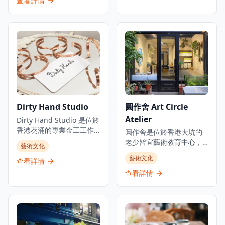
查看詳情
工岩石糖和各種手工糖
過研究和學習不同材料以
果。店舖提供互動糖果工
及技術，創作和實驗玻璃
作坊，讓遊客體驗終極糖
藝術。除推出手工玻璃產
果製作過程，並創造自己
品外，開設不同主題的玻
的個性化糖果。
璃工作坊，讓公眾體驗製
Papabubble 已成為本地
作玻璃藝術的樂趣。位於
人和遊客尋找正宗西班牙
大角咀的工作室提供定制
風格手工糖果和獨特糖果
和手工玻璃產品，使其成
體驗的熱門目的地。店內
為香港工匠社區中獨特的
的糖果全部採用傳統手工
創意空間。
Dirty Hand Studio
圓作舍 Art Circle
製作方法，使用優質天然
食材，不添加人工色素和
Atelier
Dirty Hand Studio 是位於
防腐劑，確保每一顆糖果
香港葵涌的專業金工工作
圓作舍是位於香港大坑的
都健康美味。工作坊由經
坊，提供親手製作首飾體
老少皆宜藝術教育中心，
藝術文化
驗豐富的糖果師傅指導，
驗和定制工藝服務。工作
提供多元化的藝術工作坊
參與者可以親手製作屬於
藝術文化
室專注於手鐲工作坊，提
查看詳情
和課程。工作室提供全面
自己的糖果，從選擇口味
供銅質和純銀選擇，包括
的藝術課程，包括水彩、
查看詳情
到設計圖案，全程體驗糖
他們的招牌「Leave your
塑膠彩、黏土及兒童綜合
果製作的樂趣。店內還提
message」個人化手鐲工
畫等。他們定期舉辦各種
供各種創意糖果禮品包裝
作坊，客人可以刻上自定
類型的工作坊，包括適合
服務，是送禮的絕佳選
義訊息。他們還提供「扭
新手參與的流體畫工作
擇。無論是親子活動、朋
扭擰擰」銅手鐲工作坊，
坊，讓參加者製作獨一無