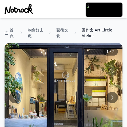
首
約會好去
藝術文
圓作舍 Art Circle
頁
處
化
Atelier
1
/
2