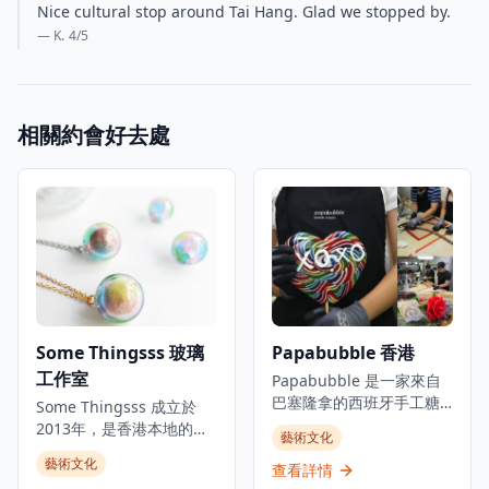
Nice cultural stop around Tai Hang. Glad we stopped by.
— K.
4
/5
相關約會好去處
Some Thingsss 玻璃
Papabubble 香港
工作室
Papabubble 是一家來自
巴塞隆拿的西班牙手工糖
Some Thingsss 成立於
果店，在香港提供手工糖
2013年，是香港本地的手
藝術文化
果和糖果製品。位於銅鑼
工玻璃工作室，運用不同
藝術文化
灣大坑的時尚地區，這家
查看詳情
的玻璃工藝創作，將玻璃