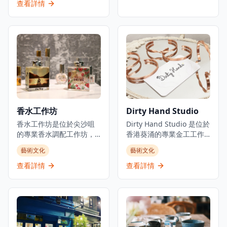
獨特的糖果店專門製作手
工藝融入生活。工作室通
查看詳情
工岩石糖和各種手工糖
過研究和學習不同材料以
果。店舖提供互動糖果工
及技術，創作和實驗玻璃
作坊，讓遊客體驗終極糖
藝術。除推出手工玻璃產
果製作過程，並創造自己
品外，開設不同主題的玻
的個性化糖果。
璃工作坊，讓公眾體驗製
Papabubble 已成為本地
作玻璃藝術的樂趣。位於
人和遊客尋找正宗西班牙
大角咀的工作室提供定制
風格手工糖果和獨特糖果
和手工玻璃產品，使其成
體驗的熱門目的地。店內
為香港工匠社區中獨特的
的糖果全部採用傳統手工
創意空間。
香水工作坊
Dirty Hand Studio
製作方法，使用優質天然
食材，不添加人工色素和
香水工作坊是位於尖沙咀
Dirty Hand Studio 是位於
防腐劑，確保每一顆糖果
的專業香水調配工作坊，
香港葵涌的專業金工工作
都健康美味。工作坊由經
提供親手製作定制香水的
坊，提供親手製作首飾體
藝術文化
藝術文化
驗豐富的糖果師傅指導，
獨特體驗，是情侶約會和
驗和定制工藝服務。工作
參與者可以親手製作屬於
創意活動的理想選擇。工
室專注於手鐲工作坊，提
查看詳情
查看詳情
自己的糖果，從選擇口味
作坊在香水製作方面提供
供銅質和純銀選擇，包括
到設計圖案，全程體驗糖
專業指導，讓參與者從數
他們的招牌「Leave your
果製作的樂趣。店內還提
百種香精中選擇，調配屬
message」個人化手鐲工
供各種創意糖果禮品包裝
於自己的獨特50毫升香水
作坊，客人可以刻上自定
服務，是送禮的絕佳選
瓶。位於百利商業中心，
義訊息。他們還提供「扭
擇。無論是親子活動、朋
這個受歡迎的景點需要提
扭擰擰」銅手鐲工作坊，