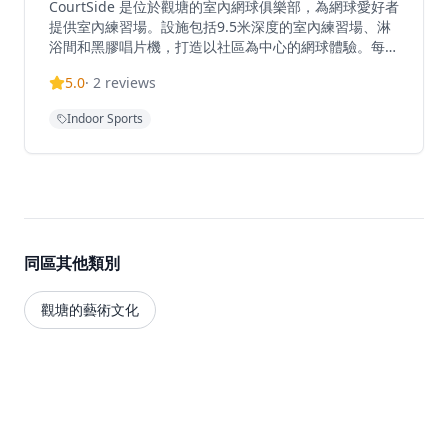
CourtSide 是位於觀塘的室內網球俱樂部，為網球愛好者
提供室內練習場。設施包括9.5米深度的室內練習場、淋
浴間和黑膠唱片機，打造以社區為中心的網球體驗。每節
30分鐘，收費為港幣90元，場地於星期一至日上午10時
5.0
·
2
reviews
至晚上10時開放。俱樂部提供多種套餐，包括6節、10節
和18節優惠套餐。每月會籍費用為港幣150元，可享預約
Indoor Sports
9折優惠、參與會員專屬活動，以及在營業時間內使用會
所設施。CourtSide舉辦會員專屬活動，包括網球狂歡派
對、法國網球公開賽直播觀賞和微醺派對等，建立充滿活
力的網球愛好者社群。設施提供運動後放鬆的配套。
同區其他類別
觀塘的藝術文化