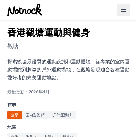
香港觀塘運動與健身
精選活動
博客文章
觀塘
約會好去處
探索觀塘最優質的運動設施和運動體驗。從專業的室內運
動場館到刺激的戶外運動場地，在觀塘發現適合各種運動
美食佳餚
愛好者的完美運動地點。
品酒
最後更新：2026年4月
咖啡廳
類型
運動
全部
室內運動
(
6
)
戶外運動
(
1
)
藝術文化
地區
全港
港島
九龍
新界