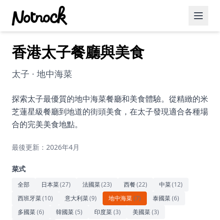
香港太子餐廳與美食
精選活動
博客文章
太子 · 地中海菜
約會好去處
探索太子最優質的地中海菜餐廳和美食體驗。從精緻的米
芝蓮星級餐廳到地道的街頭美食，在太子發現適合各種場
美食佳餚
合的完美美食地點。
品酒
最後更新：2026年4月
咖啡廳
菜式
運動
全部
日本菜
(
27
)
法國菜
(
23
)
西餐
(
22
)
中菜
(
12
)
西班牙菜
(
10
)
意大利菜
(
9
)
地中海菜
(
7
)
泰國菜
(
6
)
藝術文化
多國菜
(
6
)
韓國菜
(
5
)
印度菜
(
3
)
美國菜
(
3
)