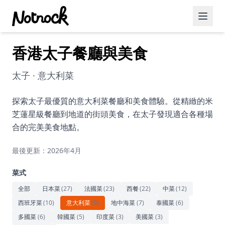
香港太子餐廳與美食
精選活動
博客文章
太子 · 意大利菜
約會好去處
探索太子最優質的意大利菜餐廳和美食體驗。從精緻的米
芝蓮星級餐廳到地道的街頭美食，在太子發現適合各種場
美食佳餚
合的完美美食地點。
品酒
最後更新：2026年4月
咖啡廳
菜式
運動
全部
日本菜
(
27
)
法國菜
(
23
)
西餐
(
22
)
中菜
(
12
)
西班牙菜
(
10
)
意大利菜
(
9
)
地中海菜
(
7
)
泰國菜
(
6
)
藝術文化
多國菜
(
6
)
韓國菜
(
5
)
印度菜
(
3
)
美國菜
(
3
)