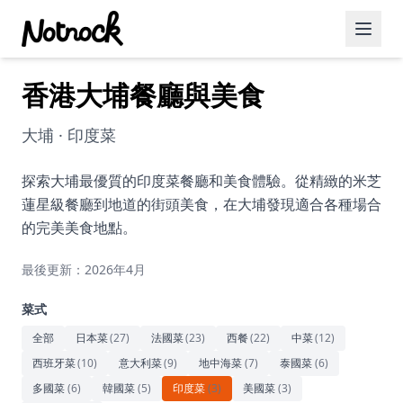
香港大埔餐廳與美食
精選活動
博客文章
大埔 · 印度菜
約會好去處
探索大埔最優質的印度菜餐廳和美食體驗。從精緻的米芝
蓮星級餐廳到地道的街頭美食，在大埔發現適合各種場合
美食佳餚
的完美美食地點。
品酒
最後更新：2026年4月
咖啡廳
菜式
運動
全部
日本菜
(
27
)
法國菜
(
23
)
西餐
(
22
)
中菜
(
12
)
西班牙菜
(
10
)
意大利菜
(
9
)
地中海菜
(
7
)
泰國菜
(
6
)
藝術文化
多國菜
(
6
)
韓國菜
(
5
)
印度菜
(
3
)
美國菜
(
3
)