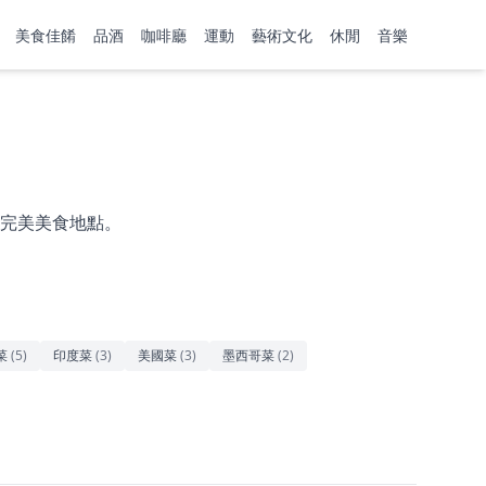
美食佳餚
品酒
咖啡廳
運動
藝術文化
休閒
音樂
完美美食地點。
菜
(
5
)
印度菜
(
3
)
美國菜
(
3
)
墨西哥菜
(
2
)