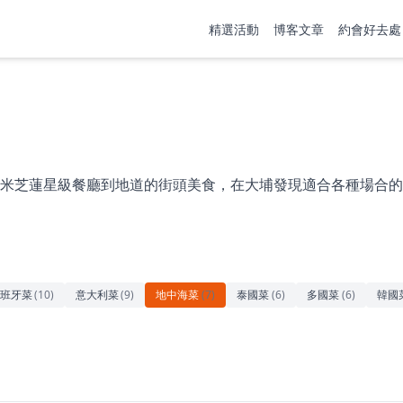
精選活動
博客文章
約會好去處
米芝蓮星級餐廳到地道的街頭美食，在大埔發現適合各種場合的
班牙菜
(
10
)
意大利菜
(
9
)
地中海菜
(
7
)
泰國菜
(
6
)
多國菜
(
6
)
韓國