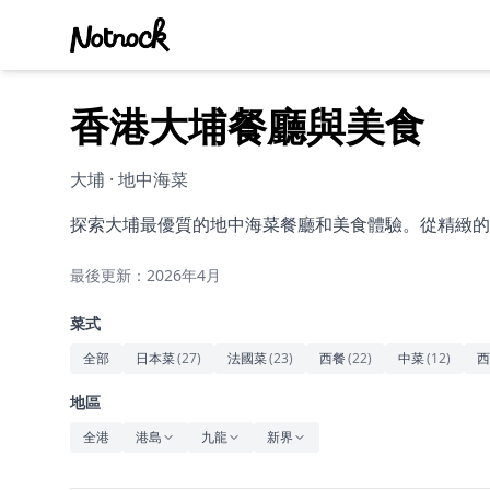
香港大埔餐廳與美食
大埔 · 地中海菜
探索大埔最優質的地中海菜餐廳和美食體驗。從精緻的
最後更新：2026年4月
菜式
全部
日本菜
(
27
)
法國菜
(
23
)
西餐
(
22
)
中菜
(
12
)
西
地區
全港
港島
九龍
新界