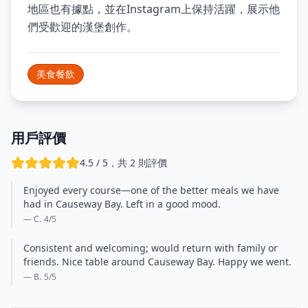
地區也有據點，並在Instagram上保持活躍，展示他
們受歡迎的漢堡創作。
美食餐飲
用戶評價
4.5 / 5，共 2 則評價
Enjoyed every course—one of the better meals we have
had in Causeway Bay. Left in a good mood.
— C.
4
/5
Consistent and welcoming; would return with family or
friends. Nice table around Causeway Bay. Happy we went.
— B.
5
/5