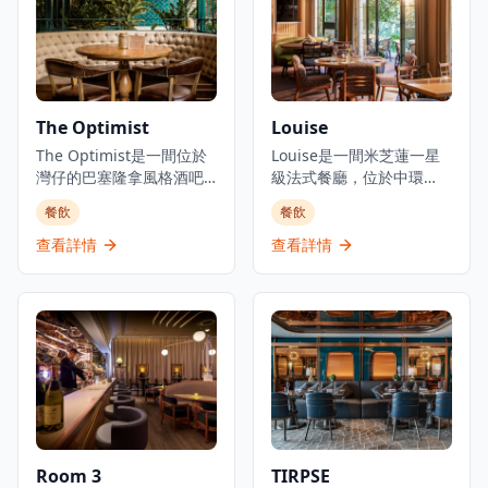
料理體驗。主要菜單包括
各式地道和食選擇。餐廳
三和敘御膳系列，如香煎
專注於無菜單料理及會席
法國鴨肝伴美國安格斯牛
晚餐體驗，體現日本飲食
柳御膳（HK$268起）、燒
文化中「時令食材」的精
西京味噌銀鱈魚御膳
神。季節性輪換的無菜單
（HK$228起）等精緻料
套餐定價為港幣1,580元，
The Optimist
Louise
理。結合高級料理與聚會
帶領食客展開多道菜式的
元素，三和敘致力於為客
The Optimist是一間位於
美食之旅。餐廳位於H
Louise是一間米芝蓮一星
人提供頂級的日式用餐體
灣仔的巴塞隆拿風格酒吧
Queen's，提供精緻用餐
級法式餐廳，位於中環
驗。
及西班牙烤肉餐廳，佔地
體驗，採預約制服務。
PMQ（前已婚警察宿舍）
餐飲
餐飲
三層，提供正宗慷慨的西
的兩層歷史建築內，是香
班牙北部用餐體驗。餐廳
港的創意中心。這是JIA
查看詳情
查看詳情
專門提供新鮮海鮮塔、烤
Group創辦人Yenn Wong
優質肉類和傳統西班牙小
與著名法籍主廚Julien
食，採用免服務費經營模
Royer（前亞洲50最佳餐廳
式。憑藉其西班牙北部料
第一名Odette主廚）的合
理和雞尾酒，The
作項目，提供溫馨的法式
Optimist為客人提供正宗
料理和真誠的款待服務。
的西班牙美食傳統，主打
餐廳由主廚Loïc Portalier
適合分享和在充滿活力的
掌舵，展現精緻的法式料
社交氛圍中享用的菜式。
理，採用最優質的時令食
材和傳統烹飪技術。
Room 3
TIRPSE
Louise位於香港PMQ的花