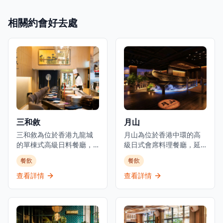
相關約會好去處
三和敘
月山
三和敘為位於香港九龍城
月山為位於香港中環的高
的單棟式高級日料餐廳，
級日式會席料理餐廳，延
集結三大傳統日本料理：
續米芝蓮星級日本料理的
餐飲
餐飲
壽司、鐵板燒、爐端燒的
血統。餐廳佔地3,000平方
日式餐飲概念。環境優美
呎，由資深廚藝團隊領
查看詳情
查看詳情
舒適，適合情侶約會、好
導，行政總廚黃冠華來自
友聚會及商業用餐。餐廳
「日山」，專精於以美酒
以優質食材呈獻高級日式
配佳餚的會席料理，同時
料理，提供卓越的無菜單
提供廚師發辦壽司料理及