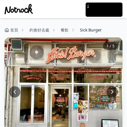
首頁
約會好去處
餐飲
Sick Burger
1
/
5