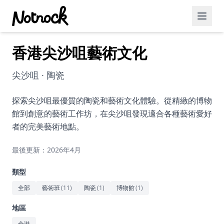
香港尖沙咀藝術文化
精選活動
博客文章
尖沙咀 · 陶瓷
約會好去處
探索尖沙咀最優質的陶瓷和藝術文化體驗。從精緻的博物
館到創意的藝術工作坊，在尖沙咀發現適合各種藝術愛好
美食佳餚
者的完美藝術地點。
品酒
最後更新：2026年4月
咖啡廳
類型
運動
全部
藝術班
(
11
)
陶瓷
(
1
)
博物館
(
1
)
藝術文化
地區
全港