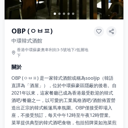
OBP (ㅇㅂㅍ)
中環韓式酒館
香港中環蘇豪奧卑利街3-5號地下/低層地
下
關於
OBP (ㅇㅂㅍ) 是一家韓式酒館或稱為sooljip（韓語
直譯為「酒屋」），位於中環蘇豪區隱蔽的後巷。自
2021年以來，這家餐廳已成為香港最受歡迎的韓式
酒吧/餐廳之一，以可愛的工業風格酒吧/酒館佈置營
造出正宗的韓式帳篷馬車氛圍。OBP僅接受即場入
座，不接受預訂，每天中午12時至午夜12時營業。
菜單提供典型的韓式酒吧食物，包括招牌菜如泡菜煎