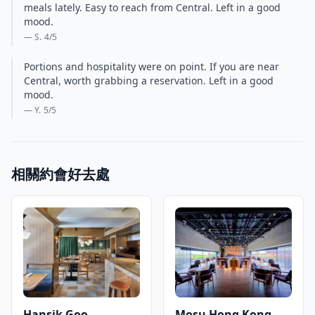
meals lately. Easy to reach from Central. Left in a good
mood.
— S.
4
/5
Portions and hospitality were on point. If you are near
Central, worth grabbing a reservation. Left in a good
mood.
— Y.
5
/5
相關約會好去處
Hansik Goo
Mosu Hong Kong