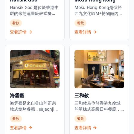
Hansik Goo 是位於香港中
Mosu Hong Kong是位於
環的米芝蓮星級韓式餐
西九文化區M+博物館內的
廳，由主廚姜民久領導。
高級餐廳，將其首爾旗艦
餐飲
餐飲
餐廳提供精緻韓式料理，
店的三星米芝蓮卓越廚藝
設有10道菜品嚐套餐，招
帶到香港。餐廳由主廚
查看詳情
查看詳情
牌菜包括鮑魚包餃子、人
Sung Anh掌舵，提供融合
參飯雞肉卷和蕎麥冷肉。
傳統韓國風味與現代技術
從家常菜、宮廷料理到創
的當代韓國料理。餐廳坐
新菜式，菜單提供正宗韓
落於藝術博物館內，寬敞
式風味並加入創意元素。
的用餐空間以混凝土牆和
這家小型餐廳設計簡約現
點點燈光營造寧靜氛圍，
代，需要提前預訂，設有
並享有維多利亞港和香港
下午6時和晚上8時30分兩
天際線的壯麗全景。餐廳
個用餐時段。
提供環繞式城市、九龍和
海港景觀，是特殊場合的
海雲臺
三和敘
絕佳用餐目的地。Mosu
海雲臺是來自釜山的正宗
Hong Kong獲得米芝蓮指
三和敘為位於香港九龍城
韓式燒烤餐廳，由Jeonjin
南認可，晚餐價格約為每
的單棟式高級日料餐廳，
F&B引入香港。餐廳專門提
人HK$2,000。餐廳在環
集結三大傳統日本料理：
餐飲
餐飲
供傳統韓式醃製牛肋骨及
境、服務和食物質量方面
壽司、鐵板燒、爐端燒的
地道韓國燒烤體驗。餐廳
均獲得完美評價，提供出
日式餐飲概念。環境優美
查看詳情
查看詳情
每日上午11時30分至晚上
色的菜單，使其不僅是藝
舒適，適合情侶約會、好