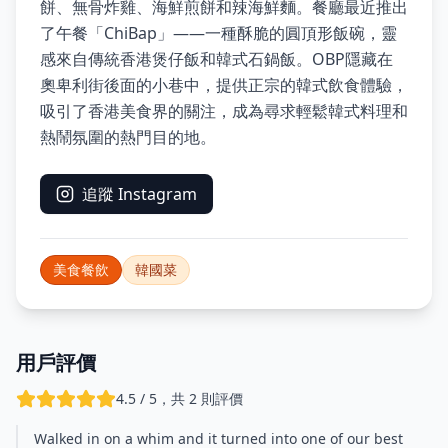
餅、無骨炸雞、海鮮煎餅和辣海鮮麵。餐廳最近推出
了午餐「ChiBap」——一種酥脆的圓頂形飯碗，靈
感來自傳統香港煲仔飯和韓式石鍋飯。OBP隱藏在
奧卑利街後面的小巷中，提供正宗的韓式飲食體驗，
吸引了香港美食界的關注，成為尋求輕鬆韓式料理和
熱鬧氛圍的熱門目的地。
追蹤 Instagram
美食餐飲
韓國菜
用戶評價
4.5 / 5，共 2 則評價
Walked in on a whim and it turned into one of our best