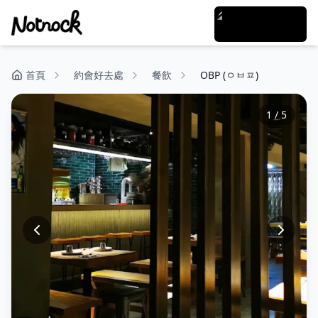
首頁
約會好去處
餐飲
OBP (ㅇㅂㅍ)
1
/
5