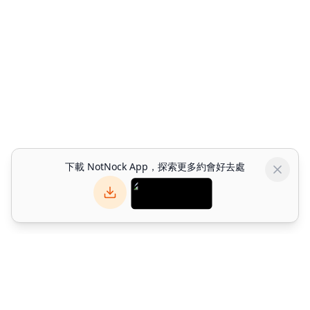
下載 NotNock App，探索更多約會好去處
NotNock
NotNock 是你的社交優先生活發現平台。與朋友一起發現香港好去
處 — 發掘餐廳、活動與約會好去處。下載應用程式或於網上探索。