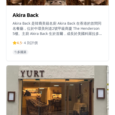
Akira Back
Akira Back 是韓裔美籍名廚 Akira Back 在香港的首間同
名餐廳，位於中環美利道2號甲級商廈 The Henderson
5樓。主廚 Akira Back 生於首爾，成長於美國科羅拉多
州阿斯彭，曾師從松久信幸（Nobu Matsuhisa）及「鐵
4.5
·
4
則評價
人料理」森本正治（Masaharu Morimoto）等殿堂級廚
師，其後在全球近30個城市建立餐飲版圖，遍及巴黎、
多國菜
洛杉磯、杜拜、新加坡及首爾等地。餐廳以日式烹調技藝
為基礎，融合韓國飲食文化與美式大膽風格，呈現充滿劇
場感的共享式用餐體驗。招牌菜包括 AB Tuna Pizza（薄
脆餅底配新鮮吞拿魚刺身、柚子醬及白松露油）、Toro
Tartare（配魚子醬及九款靈感源自韓國宮廷菜九折坂的
調味料）以及 Brother from Another Mother 卷（鰻
魚、穴子天婦羅配鵝肝）。餐廳內部設有大理石幾何圖案
地板、壁畫及以主廚母親 Young Hee Back 畫作為靈感
的餐具。賓客可選擇全日單點菜單、平日午市套餐或季節
性品嚐菜單。餐廳逢星期一至日中午12時至凌晨12時營
業。Akira Back 位於香港中環美利道2號 The
Henderson 5樓。