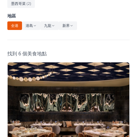
休閒
墨西哥菜
(
2
)
音樂
地區
全港
港島
九龍
新界
找到 6 個美食地點