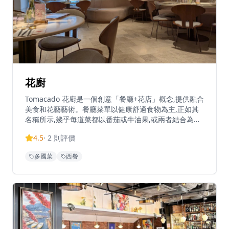
花廚
Tomacado 花廚是一個創意「餐廳+花店」概念,提供融合
美食和花藝藝術。餐廳菜單以健康舒適食物為主,正如其
名稱所示,幾乎每道菜都以番茄或牛油果,或兩者結合為特
色。花廚精選最優質的食材,為賓客及其親友呈獻難忘的
4.5
·
2
則評價
用餐體驗。營業時間為星期一至日上午11時30分至晚上
11時。銅鑼灣分店位於告士打道280號世貿中心2樓L2-06
多國菜
西餐
號舖,距離銅鑼灣地鐵站D4出口約5分鐘步行路程。餐廳
亦提供現代中式下午茶,供應傳統中國茶和各種色彩繽紛
的果味飲品。Tomacado 是一個連鎖品牌,在8個城市設有
13間分店。