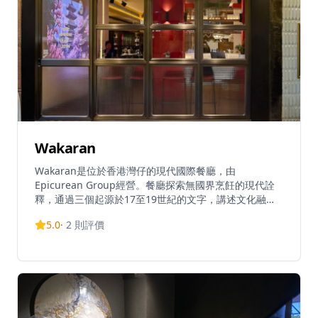
Wakaran
Wakaran是位於香港灣仔的現代國際餐廳，由
Epicurean Group經營。餐廳探索無國界烹飪的現代詮
釋，通過三個起源於17至19世紀的文字，講述文化融合
的故事。Wakaran獲得了卓越的評價，在TripAdvisor上
5.0
·
2
則評價
獲得4.9分（滿分5分），在香港13,667家餐廳中排名第
6。餐廳營業時間為：午餐12pm-3pm，歡樂時光5pm-
7pm，晚餐6pm-11pm。Wakaran位於船街Pinnacle
Building，提供融合不同文化影響的獨特當代烹飪體
驗。