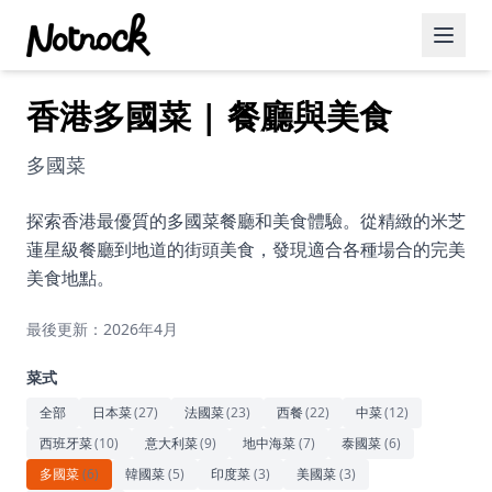
香港多國菜 | 餐廳與美食
精選活動
博客文章
多國菜
約會好去處
探索香港最優質的多國菜餐廳和美食體驗。從精緻的米芝
蓮星級餐廳到地道的街頭美食，發現適合各種場合的完美
美食佳餚
美食地點。
品酒
最後更新：2026年4月
咖啡廳
菜式
運動
全部
日本菜
(
27
)
法國菜
(
23
)
西餐
(
22
)
中菜
(
12
)
西班牙菜
(
10
)
意大利菜
(
9
)
地中海菜
(
7
)
泰國菜
(
6
)
藝術文化
多國菜
(
6
)
韓國菜
(
5
)
印度菜
(
3
)
美國菜
(
3
)