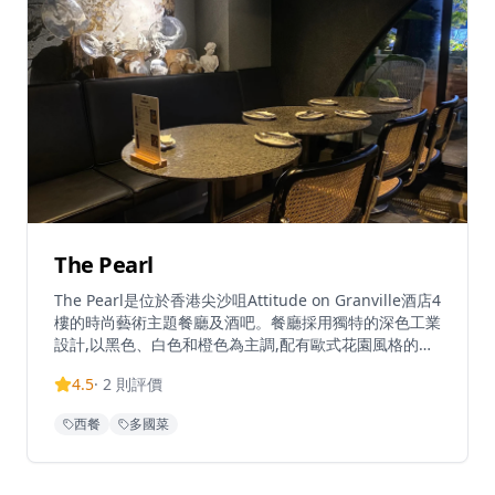
The Pearl
The Pearl是位於香港尖沙咀Attitude on Granville酒店4
樓的時尚藝術主題餐廳及酒吧。餐廳採用獨特的深色工業
設計,以黑色、白色和橙色為主調,配有歐式花園風格的戶
外座位區,極具打卡價值。餐廳專注於意日fusion料理,採
4.5
·
2
則評價
用優質食材提供高品質菜式,招牌菜包括香煎紐西蘭肉眼
扒配松露汁、原隻鮑魚野菌燴飯、慢煮西班牙黑毛豬肉架
西餐
多國菜
等。營業至凌晨2時,既是用餐目的地,亦是時尚酒吧場所,
提供豐富的葡萄酒和手工調酒選擇。餐廳設有120個座位,
氛圍神秘浪漫而精緻,適合慶祝活動、約會、私人聚會和