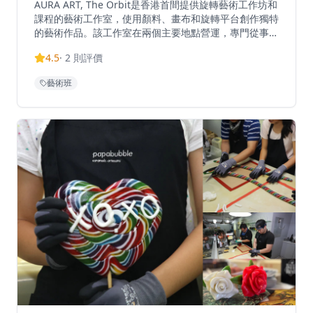
AURA ART, The Orbit是香港首間提供旋轉藝術工作坊和
課程的藝術工作室，使用顏料、畫布和旋轉平台創作獨特
的藝術作品。該工作室在兩個主要地點營運，專門從事旋
轉藝術，即在水平安裝的旋轉畫布上使用特定顏色技巧塗
4.5
·
2
則評價
抹顏料。工作室提供各種服務，包括旋轉藝術工作坊、企
業活動、團隊建設活動、藝術聚會和派對活動。他們的招
藝術班
牌40厘米直徑圓形畫布旋轉藝術體驗，12歲以下兒童與
家長同行收費580港元。位於銅鑼灣時代廣場的分店是他
們的主要工作室之一，提供創意空間讓顧客參與這種在香
港其他地方不常見的獨特藝術體驗。