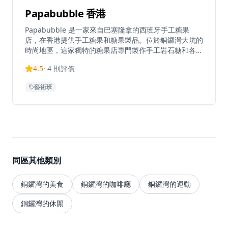
Papabubble 香港
Papabubble 是一家來自巴塞隆拿的西班牙手工糖果
店，在香港提供手工糖果和糖果製品。位於銅鑼灣大坑的
時尚地區，這家獨特的糖果店專門製作手工岩石糖和各種
手工糖果。店舖提供互動糖果工作坊，讓遊客體驗終極糖
4.5
·
4
則評價
果製作過程，並創造自己的個性化糖果。Papabubble
已成為本地人和遊客尋找正宗西班牙風格手工糖果和獨特
藝術班
糖果體驗的熱門目的地。店內的糖果全部採用傳統手工製
作方法，使用優質天然食材，不添加人工色素和防腐劑，
確保每一顆糖果都健康美味。工作坊由經驗豐富的糖果師
傅指導，參與者可以親手製作屬於自己的糖果，從選擇口
味到設計圖案，全程體驗糖果製作的樂趣。店內還提供各
種創意糖果禮品包裝服務，是送禮的絕佳選擇。無論是親
子活動、朋友聚會還是情侶約會，Papabubble都能提供
同區其他類別
獨特而難忘的體驗，讓您在品嚐美味糖果的同時，感受西
班牙手工藝的魅力和創意。
銅鑼灣的美食
銅鑼灣的咖啡廳
銅鑼灣的運動
銅鑼灣的休閒