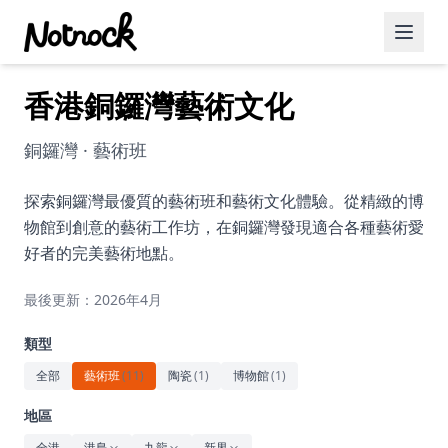
香港銅鑼灣藝術文化
精選活動
博客文章
銅鑼灣 · 藝術班
約會好去處
探索銅鑼灣最優質的藝術班和藝術文化體驗。從精緻的博
物館到創意的藝術工作坊，在銅鑼灣發現適合各種藝術愛
美食佳餚
好者的完美藝術地點。
品酒
最後更新：2026年4月
咖啡廳
類型
運動
全部
藝術班
(
11
)
陶瓷
(
1
)
博物館
(
1
)
藝術文化
地區
全港
港島
九龍
新界