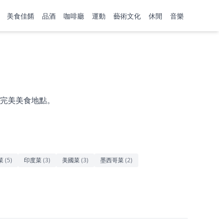
美食佳餚
品酒
咖啡廳
運動
藝術文化
休閒
音樂
完美美食地點。
菜
(
5
)
印度菜
(
3
)
美國菜
(
3
)
墨西哥菜
(
2
)