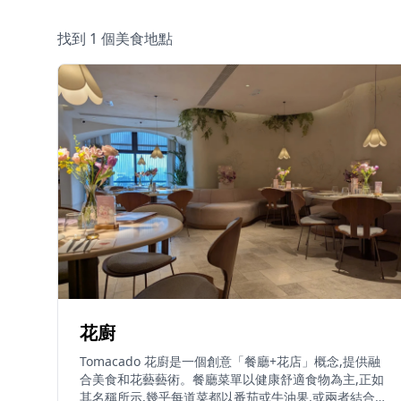
找到 1 個美食地點
花廚
Tomacado 花廚是一個創意「餐廳+花店」概念,提供融
合美食和花藝藝術。餐廳菜單以健康舒適食物為主,正如
其名稱所示,幾乎每道菜都以番茄或牛油果,或兩者結合為