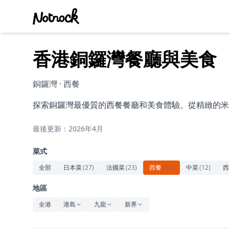
香港銅鑼灣餐廳與美食
銅鑼灣 · 西餐
探索銅鑼灣最優質的西餐餐廳和美食體驗。從精緻的米
最後更新：2026年4月
菜式
全部
日本菜
(
27
)
法國菜
(
23
)
西餐
(
22
)
中菜
(
12
)
西
地區
全港
港島
九龍
新界