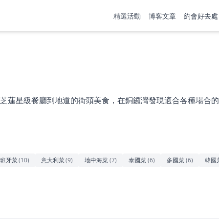
精選活動
博客文章
約會好去處
芝蓮星級餐廳到地道的街頭美食，在銅鑼灣發現適合各種場合的
班牙菜
(
10
)
意大利菜
(
9
)
地中海菜
(
7
)
泰國菜
(
6
)
多國菜
(
6
)
韓國