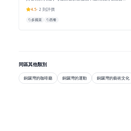
特色。花廚精選最優質的食材,為賓客及其親友呈獻難忘
4.5
·
2
則評價
的用餐體驗。營業時間為星期一至日上午11時30分至晚
上11時。銅鑼灣分店位於告士打道280號世貿中心2樓
多國菜
西餐
L2-06號舖,距離銅鑼灣地鐵站D4出口約5分鐘步行路
程。餐廳亦提供現代中式下午茶,供應傳統中國茶和各種
色彩繽紛的果味飲品。Tomacado 是一個連鎖品牌,在8
個城市設有13間分店。
同區其他類別
銅鑼灣的咖啡廳
銅鑼灣的運動
銅鑼灣的藝術文化