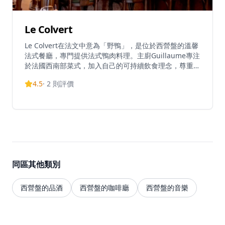
Le Colvert
Le Colvert在法文中意為「野鴨」，是位於西營盤的溫馨
法式餐廳，專門提供法式鴨肉料理。主廚Guillaume專注
於法國西南部菜式，加入自己的可持續飲食理念，尊重鴨
子的每個部位，將每個切塊都轉化為美味的法式菜餚。餐
4.5
·
2
則評價
廳直接從法國採購鴨肉，提供三種不同品種：朗德鴨、肥
鴨和沙朗鴨，每種都以傳統法式方法烹調。Le Colvert獲
得優秀評價，在TripAdvisor上獲得5.0分滿分評價，在香
港13,665家餐廳中排名第7203位。餐廳以將傳統高級法
式菜餚如壓鴨等在小酒館環境中變得更平易近人而聞名。
同區其他類別
西營盤的品酒
西營盤的咖啡廳
西營盤的音樂