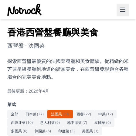
香港西營盤餐廳與美食
精選活動
博客文章
西營盤 · 法國菜
約會好去處
探索西營盤最優質的法國菜餐廳和美食體驗。從精緻的米
芝蓮星級餐廳到地道的街頭美食，在西營盤發現適合各種
美食佳餚
場合的完美美食地點。
品酒
最後更新：2026年4月
咖啡廳
菜式
運動
全部
日本菜
(
27
)
法國菜
(
23
)
西餐
(
22
)
中菜
(
12
)
西班牙菜
(
10
)
意大利菜
(
9
)
地中海菜
(
7
)
泰國菜
(
6
)
藝術文化
多國菜
(
6
)
韓國菜
(
5
)
印度菜
(
3
)
美國菜
(
3
)