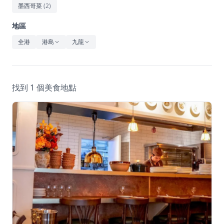
休閒
墨西哥菜
(
2
)
音樂
地區
全港
港島
九龍
找到 1 個美食地點