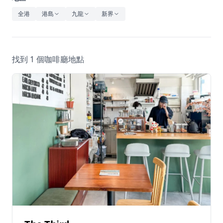
休閒
全港
港島
九龍
新界
音樂
找到 1 個咖啡廳地點