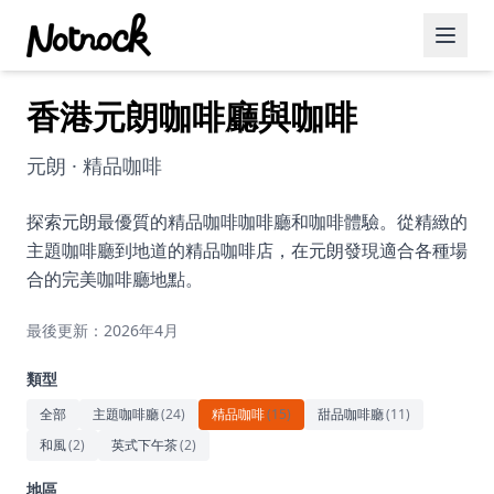
香港元朗咖啡廳與咖啡
精選活動
博客文章
元朗 · 精品咖啡
約會好去處
探索元朗最優質的精品咖啡咖啡廳和咖啡體驗。從精緻的
主題咖啡廳到地道的精品咖啡店，在元朗發現適合各種場
美食佳餚
合的完美咖啡廳地點。
品酒
最後更新：2026年4月
咖啡廳
類型
運動
全部
主題咖啡廳
(
24
)
精品咖啡
(
15
)
甜品咖啡廳
(
11
)
和風
(
2
)
英式下午茶
(
2
)
藝術文化
地區