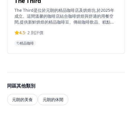
The Third
The Third是位於元朗的精品咖啡店及烘焙坊,於2025年
成立。這間溫馨的咖啡店結合咖啡烘焙與舒適的用餐空
間,提供新鮮烘焙的精品咖啡豆、傳統咖啡飲品、糕點和
班戟。作為咖啡店和咖啡豆批發供應商,The Third提供來
4.5
·
2
則評價
自哥倫比亞、埃塞俄比亞、尼加拉瓜、危地馬拉和巴西等
地的單一產區咖啡豆。小巧溫馨的空間可容納約10-12位
精品咖啡
顧客,為咖啡愛好者營造親密的氛圍。網上商店提供多種
不同處理法的咖啡豆,包括日曬、水洗和厭氧發酵等。香
港訂單滿$300免運費。
同區其他類別
元朗的美食
元朗的休閒