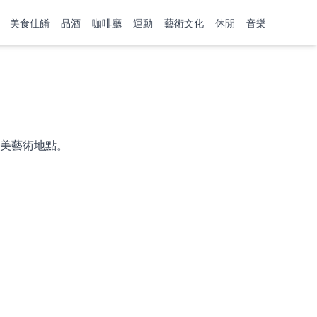
美食佳餚
品酒
咖啡廳
運動
藝術文化
休閒
音樂
美藝術地點。