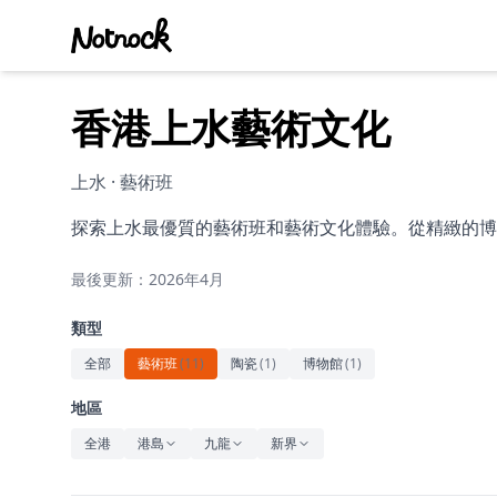
香港上水藝術文化
上水 · 藝術班
探索上水最優質的藝術班和藝術文化體驗。從精緻的博
最後更新：2026年4月
類型
全部
藝術班
(
11
)
陶瓷
(
1
)
博物館
(
1
)
地區
全港
港島
九龍
新界