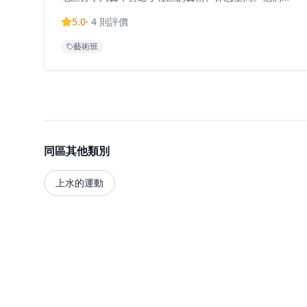
供陶藝課程、陶瓷訂製服務、到校及團體課程，以及陶
5.0
·
4
則評價
藝體驗工作坊。工作室的理念是「日常之器，自足下泥
土，平凡、粗糙而溫暖」。到訪前需要預約，課堂時間
藝術班
可參考Instagram highlight時間表。工作室期望與泥
土作伴，為社區帶來溫暖的手作體驗。工作室的課程適
合各個年齡層，從兒童到長者都能參與，讓陶藝成為連
接社區的橋樑。無論是想要學習陶藝技巧的初學者，還
是希望創作個人作品的進階學員，都能在這裡找到適合
的課程。工作室還提供陶瓷訂製服務，可以根據客人的
需求製作獨一無二的陶瓷作品，是送禮的絕佳選擇。陶
藝不僅是一門手藝，更是一種生活態度，讓人在忙碌的
同區其他類別
都市生活中找到內心的平靜和滿足。
上水的運動