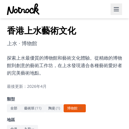
香港上水藝術文化
精選活動
博客文章
上水 · 博物館
約會好去處
探索上水最優質的博物館和藝術文化體驗。從精緻的博物
館到創意的藝術工作坊，在上水發現適合各種藝術愛好者
美食佳餚
的完美藝術地點。
品酒
最後更新：2026年4月
咖啡廳
類型
運動
全部
藝術班
(
11
)
陶瓷
(
1
)
博物館
(
1
)
藝術文化
地區
全港
九龍