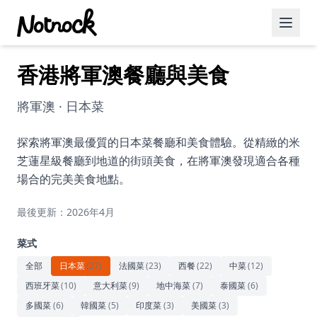
香港將軍澳餐廳與美食
精選活動
博客文章
將軍澳 · 日本菜
約會好去處
探索將軍澳最優質的日本菜餐廳和美食體驗。從精緻的米
芝蓮星級餐廳到地道的街頭美食，在將軍澳發現適合各種
美食佳餚
場合的完美美食地點。
品酒
最後更新：2026年4月
咖啡廳
菜式
運動
全部
日本菜
(
27
)
法國菜
(
23
)
西餐
(
22
)
中菜
(
12
)
西班牙菜
(
10
)
意大利菜
(
9
)
地中海菜
(
7
)
泰國菜
(
6
)
藝術文化
多國菜
(
6
)
韓國菜
(
5
)
印度菜
(
3
)
美國菜
(
3
)