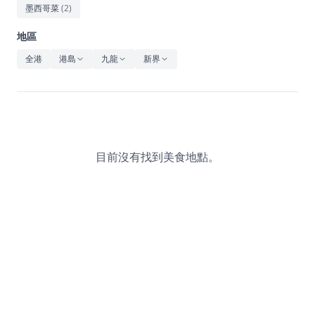
休閒
墨西哥菜
(
2
)
音樂
地區
全港
港島
九龍
新界
目前沒有找到美食地點。