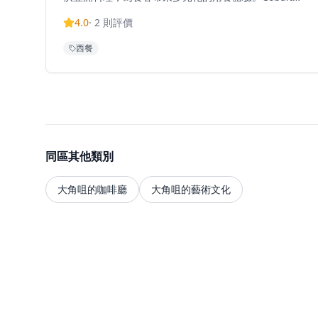
TripAdvisor上獲得4.0分評價，在香港13,640間餐廳中
4.0
·
2
則評價
排名第7176位，獲得食客正面評價。這間餐廳結合了酒
吧氛圍與優質西式餐飲，成為大角咀區內的特色餐廳。
西餐
同區其他類別
大角咀的咖啡廳
大角咀的藝術文化