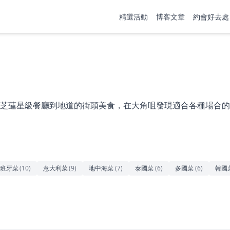
精選活動
博客文章
約會好去處
芝蓮星級餐廳到地道的街頭美食，在大角咀發現適合各種場合的
班牙菜
(
10
)
意大利菜
(
9
)
地中海菜
(
7
)
泰國菜
(
6
)
多國菜
(
6
)
韓國