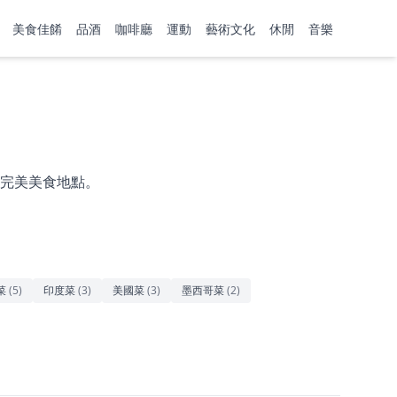
美食佳餚
品酒
咖啡廳
運動
藝術文化
休閒
音樂
完美美食地點。
菜
(
5
)
印度菜
(
3
)
美國菜
(
3
)
墨西哥菜
(
2
)