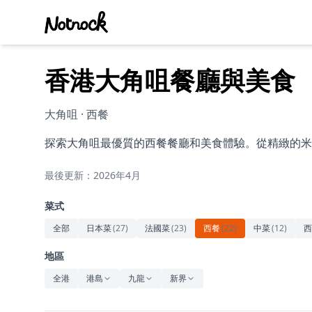
香港大角咀餐廳與美食
大角咀 · 西餐
探索大角咀最優質的西餐餐廳和美食體驗。從精緻的米
最後更新：2026年4月
菜式
全部
日本菜
(
27
)
法國菜
(
23
)
西餐
(
22
)
中菜
(
12
)
西
地區
全港
港島
九龍
新界