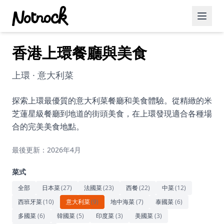
香港上環餐廳與美食
精選活動
博客文章
上環 · 意大利菜
約會好去處
探索上環最優質的意大利菜餐廳和美食體驗。從精緻的米
芝蓮星級餐廳到地道的街頭美食，在上環發現適合各種場
美食佳餚
合的完美美食地點。
品酒
最後更新：2026年4月
咖啡廳
菜式
運動
全部
日本菜
(
27
)
法國菜
(
23
)
西餐
(
22
)
中菜
(
12
)
西班牙菜
(
10
)
意大利菜
(
9
)
地中海菜
(
7
)
泰國菜
(
6
)
藝術文化
多國菜
(
6
)
韓國菜
(
5
)
印度菜
(
3
)
美國菜
(
3
)