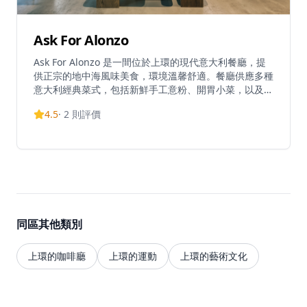
Ask For Alonzo
Ask For Alonzo 是一間位於上環的現代意大利餐廳，提
供正宗的地中海風味美食，環境溫馨舒適。餐廳供應多種
意大利經典菜式，包括新鮮手工意粉、開胃小菜，以及招
牌菜如廣受歡迎的白酒蜆肉意粉。菜單會隨季節變化，融
4.5
·
2
則評價
入新鮮食材和創新烹飪理念。以提供超值餐飲而聞名，
Ask For Alonzo 提供價格合理的選擇，包括每位港幣268
元的「Auntie Maria's Brunch」，為香港帶來負擔得起
的高級餐飲體驗。餐廳在食物質量和服務方面均獲得高評
價，顧客特別讚賞其熱情周到的員工。休閒而優雅的氛圍
使其適合各種場合，從日常午餐到特別晚餐。作為香港一
家價格實惠的意大利餐廳連鎖的一部分，Ask For Alonzo
已成為優質意大利美食的可靠目的地。餐廳提供堂食、外
同區其他類別
賣和外送服務，讓顧客能以多種方式享用其美味佳餚。憑
藉優質食物、合理價格和卓越服務的結合，Ask For
Alonzo 代表了上環區性價比最高的意大利餐飲體驗之
上環的咖啡廳
上環的運動
上環的藝術文化
一。