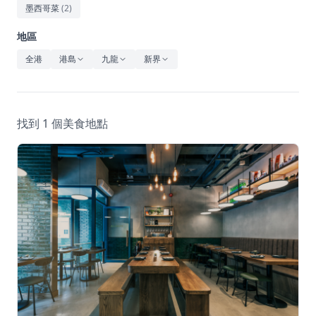
休閒
墨西哥菜
(
2
)
音樂
地區
全港
港島
九龍
新界
找到 1 個美食地點