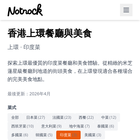
香港上環餐廳與美食
精選活動
博客文章
上環 · 印度菜
約會好去處
探索上環最優質的印度菜餐廳和美食體驗。從精緻的米芝
蓮星級餐廳到地道的街頭美食，在上環發現適合各種場合
美食佳餚
的完美美食地點。
品酒
最後更新：2026年4月
咖啡廳
菜式
運動
全部
日本菜
(
27
)
法國菜
(
23
)
西餐
(
22
)
中菜
(
12
)
西班牙菜
(
10
)
意大利菜
(
9
)
地中海菜
(
7
)
泰國菜
(
6
)
藝術文化
多國菜
(
6
)
韓國菜
(
5
)
印度菜
(
3
)
美國菜
(
3
)